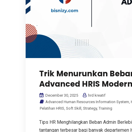
Trik Menurunkan Beba
Advanced HRIS Moder
December 30, 2025
hrd kreatif
Advanced Human Resources Information System
,
Pelatihan HRIS
,
Soft Skill
,
Strategy
,
Training
Tips HR Menghilangkan Beban Admin Berlebih
tantangan terbesar bagi banyak departemen HR.