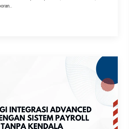
ran...