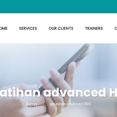
OME
SERVICES
OUR CLIENTS
TRAINERS
C
latihan advanced H
Bisnizy
pelatihan advanced HRIS