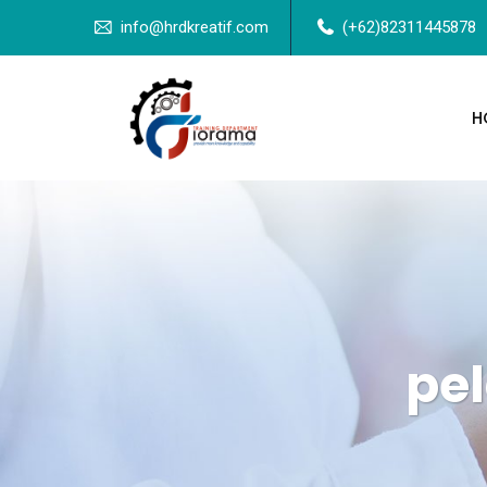
info@hrdkreatif.com
(+62)82311445878
H
pe