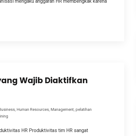
ganisasi mengaku anggaran HR membengkak karena
yang Wajib Diaktifkan
Business
,
Human Resources
,
Management
,
pelatihan
ining
duktivitas HR Produktivitas tim HR sangat