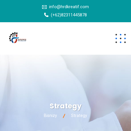
info@hrdkreatif.com
(+62)82311445878
Strategy
Bisnizy
Strategy