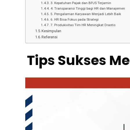
3. Kepatuhan Pajak dan BPJS Terjamin
4. Transparansi Tinggi bagi HR dan Manajemen
5. Pengalaman Karyawan Menjadi Lebih Baik
6. HR Bisa Fokus pada Strategi
7. Produkivitas Tim HR Meningkat Drastis
Kesimpulan
Referensi
Tips Sukses Me