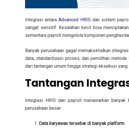
Integrasi antara
Advanced HRIS
dan sistem payroll
sangat sensitif. Kesalahan kecil bisa menciptakan
sementara payroll mengelola komponen penghasilan
Banyak perusahaan gagal memaksimalkan integrasi 
data, standardisasi proses, dan pemilihan metode 
dari tantangan umum hingga strategi eksekusi yang t
Tantangan Integras
Integrasi HRIS dan payroll menawarkan banyak 
perusahaan besar:
Data karyawan tersebar di banyak platform