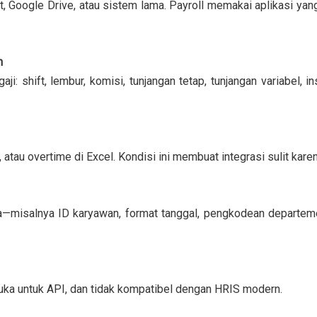
 Google Drive, atau sistem lama. Payroll memakai aplikasi yan
n
ji: shift, lembur, komisi, tunjangan tetap, tunjangan variabel, 
tau overtime di Excel. Kondisi ini membuat integrasi sulit karen
misalnya ID karyawan, format tanggal, pengkodean departemen,
erbuka untuk API, dan tidak kompatibel dengan HRIS modern.