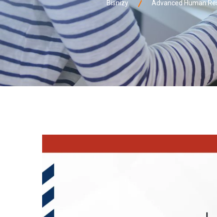
Bisnizy
Advanced Human Res