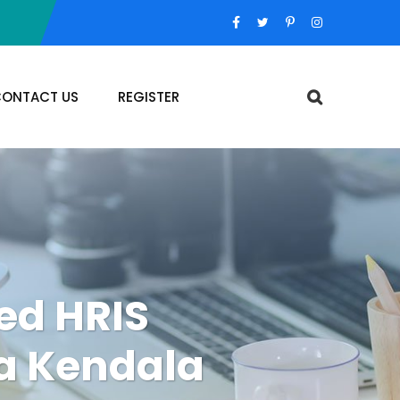
ONTACT US
REGISTER
ed HRIS
a Kendala