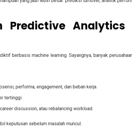
mpuan yang jauh lebih besar: prediksi turnover, analitik perfor
n Predictive Analytic
iktif berbasis machine learning. Sayangnya, banyak perusahaan 
bsensi, performa, engagement, dan beban kerja.
 tertinggi.
career discussion, atau rebalancing workload.
bil keputusan sebelum masalah muncul.