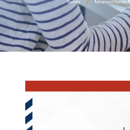
Bisnizy
Advanced Human R