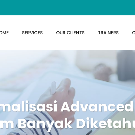
OME
SERVICES
OUR CLIENTS
TRAINERS
C
timalisasi Advanced
m Banyak Diketah