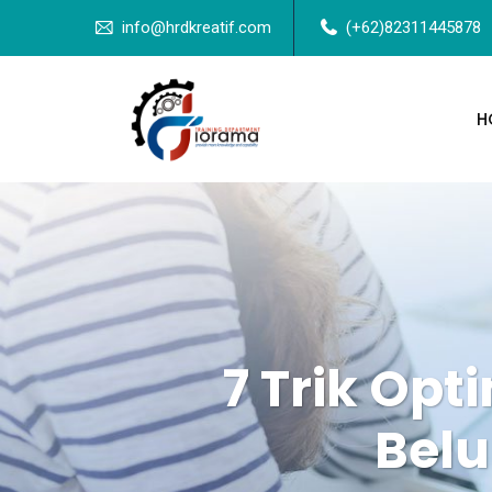
info@hrdkreatif.com
(+62)82311445878
H
7 Trik Op
Belu