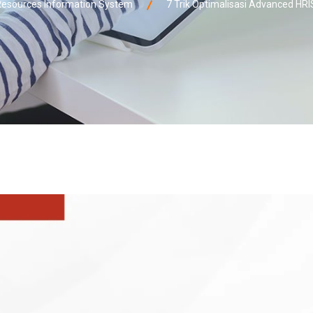
esources Information System
7 Trik Optimalisasi Advanced HR