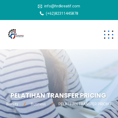
info@hrdkreatif.com
(+62)82311445878
PELATIHAN TRANSFER PRICING
Bisnizy
Business
PELATIHAN TRANSFER PRICING