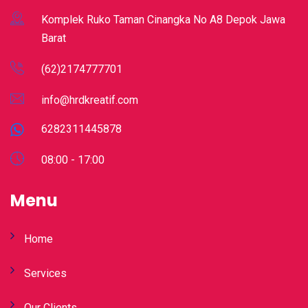
Komplek Ruko Taman Cinangka No A8 Depok Jawa
Barat
(62)2174777701
info@hrdkreatif.com
6282311445878
08:00 - 17:00
Menu
Home
Services
Our Clients