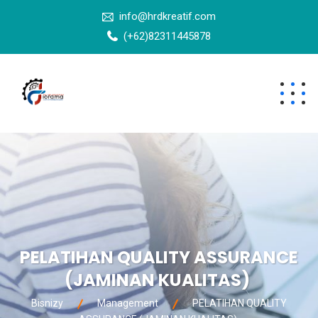
info@hrdkreatif.com
(+62)82311445878
PELATIHAN QUALITY ASSURANCE
(JAMINAN KUALITAS)
Bisnizy
Management
PELATIHAN QUALITY