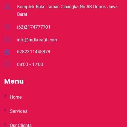
Komplek Ruko Taman Cinangka No A8 Depok Jawa
Barat
(62)2174777701
info@hrdkreatif.com
6282311445878
08:00 - 17:00
Menu
Home
Services
Our Clients