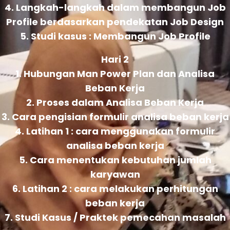
4. Langkah-langkah dalam membangun Job
Profile berdasarkan pendekatan Job Design
5. Studi kasus : Membangun Job Profile
Hari 2
1. Hubungan Man Power Plan dan Analisa
Beban Kerja
2. Proses dalam Analisa Beban Kerja
3. Cara pengisian formulir analisa beban kerja
4. Latihan 1 : cara menggunakan formulir
analisa beban kerja
5. Cara menentukan kebutuhan jumlah
karyawan
6. Latihan 2 : cara melakukan perhitungan
beban kerja
7. Studi Kasus / Praktek pemecahan masalah