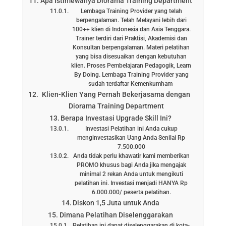
Apa Istimewanya Diorama Training Department
Lembaga Training Provider yang telah
berpengalaman. Telah Melayani lebih dari
100++ klien di Indonesia dan Asia Tenggara.
Trainer terdiri dari Praktisi, Akademisi dan
Konsultan berpengalaman. Materi pelatihan
yang bisa disesuaikan dengan kebutuhan
klien. Proses Pembelajaran Pedagogik, Learn
By Doing. Lembaga Training Provider yang
sudah terdaftar Kemenkumham
Klien-Klien Yang Pernah Bekerjasama dengan
Diorama Training Department
Berapa Investasi Upgrade Skill Ini?
Investasi Pelatihan ini Anda cukup
menginvestasikan Uang Anda Senilai Rp
7.500.000
Anda tidak perlu khawatir kami memberikan
PROMO khusus bagi Anda jika mengajak
minimal 2 rekan Anda untuk mengikuti
pelatihan ini. Investasi menjadi HANYA Rp
6.000.000/ peserta pelatihan.
Diskon 1,5 Juta untuk Anda
Dimana Pelatihan Diselenggarakan
Pelatihan ini dapat diselenggarakan di kota-