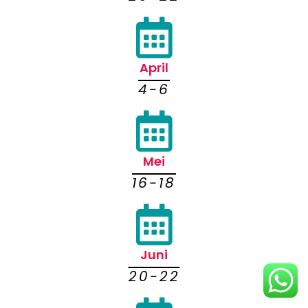
April
4-6
Mei
16-18
Juni
20-22