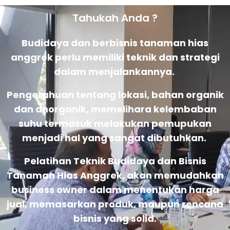
Tahukah Anda ?
Budidaya dan berbisnis tanaman hias
anggrek perlu memiliki teknik dan strategi
dalam menjalankannya.
Pengetahuan tentang lokasi, bahan organik
dan anorganik, memelihara kelembaban
suhu termasuk melakukan pemupukan
menjadi hal yang sangat dibutuhkan.
Pelatihan Teknik Budidaya dan Bisnis
Tanaman Hias Anggrek, akan memudahkan
business owner dalam menentukan harga
jual, memasarkan produk, maupun rencana
bisnis yang solid.