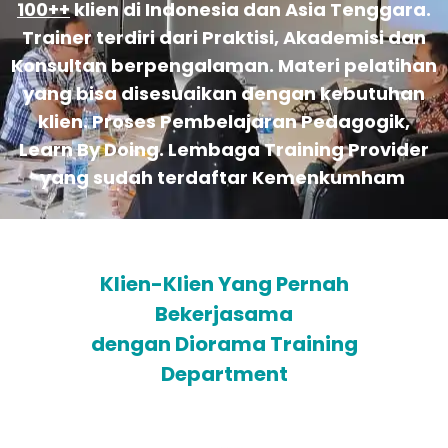
100++
klien di Indonesia dan Asia Tenggara.
Trainer terdiri dari Praktisi, Akademisi dan
Konsultan berpengalaman. Materi pelatihan
yang bisa disesuaikan dengan kebutuhan
klien. Proses Pembelajaran Pedagogik,
Learn By Doing. Lembaga Training Provider
yang sudah terdaftar Kemenkumham
Klien-Klien Yang Pernah
Bekerjasama
dengan Diorama Training
Department