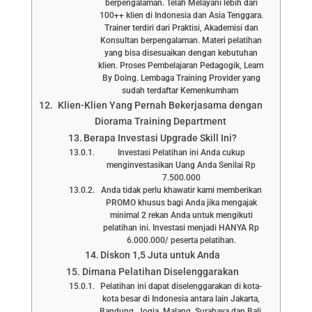
berpengalaman. Telah Melayani lebih dari
100++ klien di Indonesia dan Asia Tenggara.
Trainer terdiri dari Praktisi, Akademisi dan
Konsultan berpengalaman. Materi pelatihan
yang bisa disesuaikan dengan kebutuhan
klien. Proses Pembelajaran Pedagogik, Learn
By Doing. Lembaga Training Provider yang
sudah terdaftar Kemenkumham
Klien-Klien Yang Pernah Bekerjasama dengan
Diorama Training Department
Berapa Investasi Upgrade Skill Ini?
Investasi Pelatihan ini Anda cukup
menginvestasikan Uang Anda Senilai Rp
7.500.000
Anda tidak perlu khawatir kami memberikan
PROMO khusus bagi Anda jika mengajak
minimal 2 rekan Anda untuk mengikuti
pelatihan ini. Investasi menjadi HANYA Rp
6.000.000/ peserta pelatihan.
Diskon 1,5 Juta untuk Anda
Dimana Pelatihan Diselenggarakan
Pelatihan ini dapat diselenggarakan di kota-
kota besar di Indonesia antara lain Jakarta,
Bandung, Jogja, Malang, Surabaya dan Bali.