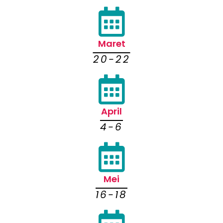
Maret
20-22
April
4-6
Mei
16-18