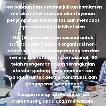
Perusahaan harus menunjukkan komitmen
mereka untuk menyediakan layanan
penyimpanan berkualitas dan membuat
operasi menjadi lebih efisien.
ISO (Organisasi Internasional untuk
Standardisasi) adalah organisasi non-
pemerintah yang mengembangkan dan
menerbitkan standar internasional. ISO
telah mengembangkan serangkaian
standar gudang yang memberikan
panduan untuk desain, konstruksi, dan
pengoperasian gudang.
Dengan mengikuti Pelatihan Iso
Warehousing anda akan memahami