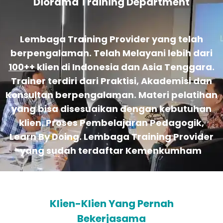
Diorama Training Department
Lembaga Training Provider yang telah
berpengalaman. Telah Melayani lebih dari
100++
klien di Indonesia dan Asia Tenggara.
Trainer terdiri dari Praktisi, Akademisi dan
Konsultan berpengalaman. Materi pelatihan
yang bisa disesuaikan dengan kebutuhan
klien. Proses Pembelajaran Pedagogik,
Learn By Doing. Lembaga Training Provider
yang sudah terdaftar Kemenkumham
Klien-Klien Yang Pernah
Bekerjasama