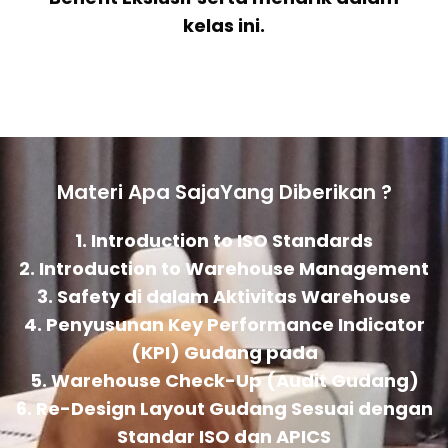
kelas ini.
Materi Apa SajaYang Diberikan ?
1. Introduction to ISO Standards
2. Introduction to Warehouse Management
3. Safety di dalam Aktivitas Warehouse
4. Penyusunan Key Performance Indicator
(KPI) Gudang pada
5. Warehouse Check-Up (Audit Gudang)
6. Re-Design Layout Gudang Sesuai dengan
Standar ISO dan APICS