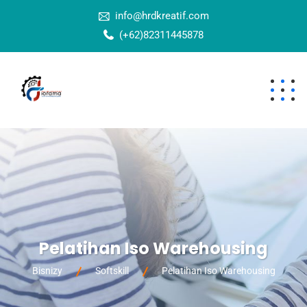
info@hrdkreatif.com
(+62)82311445878
Pelatihan Iso Warehousing
Bisnizy
Softskill
Pelatihan Iso Warehousing