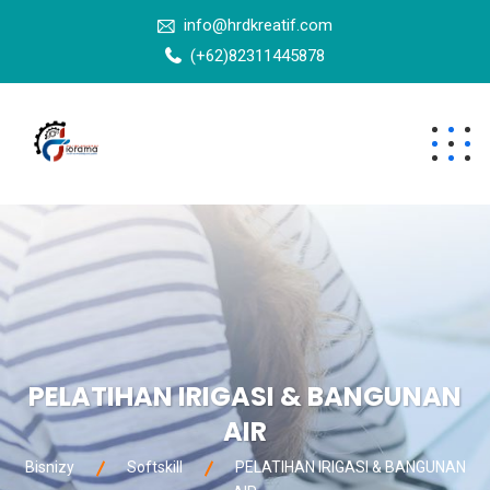
info@hrdkreatif.com
(+62)82311445878
PELATIHAN IRIGASI & BANGUNAN
AIR
Bisnizy
Softskill
PELATIHAN IRIGASI & BANGUNAN