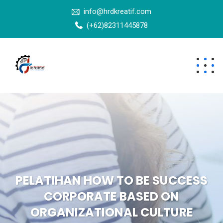
info@hrdkreatif.com
(+62)82311445878
PELATIHAN HOW TO BE SUCCESS
CORPORATE BASED ON
ORGANIZATIONAL CULTURE