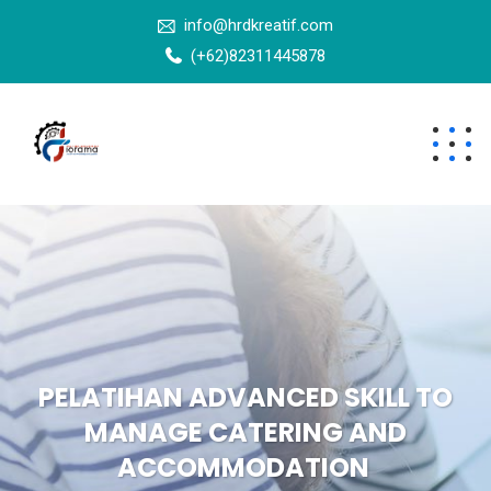
info@hrdkreatif.com
(+62)82311445878
PELATIHAN ADVANCED SKILL TO
MANAGE CATERING AND
ACCOMMODATION