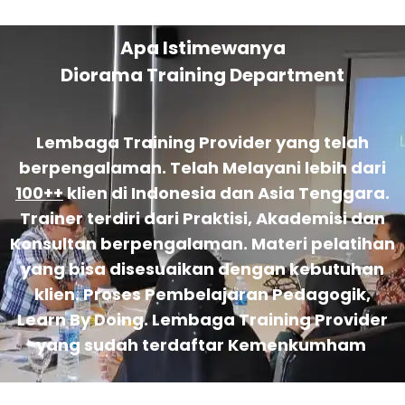
Apa Istimewanya
Diorama Training Department
Lembaga Training Provider yang telah
berpengalaman. Telah Melayani lebih dari
100++
klien di Indonesia dan Asia Tenggara.
Trainer terdiri dari Praktisi, Akademisi dan
Konsultan berpengalaman. Materi pelatihan
yang bisa disesuaikan dengan kebutuhan
klien. Proses Pembelajaran Pedagogik,
Learn By Doing. Lembaga Training Provider
yang sudah terdaftar Kemenkumham