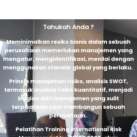
Tahukah Anda ?
Meminimalkan resiko bisnis dalam sebuah
perusahaan memerlukan manajemen yang
mengatur, mengidentifikasi, menilai dengan
menggunakan standar global yang berlaku.
Prinsip manajemen risiko, analisis SWOT,
termasuk analisis risiko kuantitatif, menjadi
bagian dari manajemen yang sulit
terpisahkan saat membangun sebuah
perusahaan.
Pelatihan Training International Risk