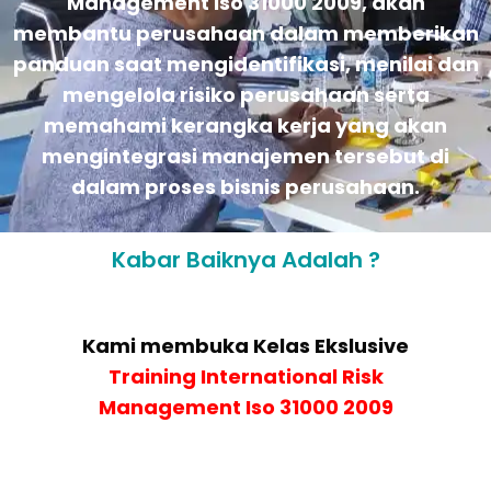
Management Iso 31000 2009, akan
membantu perusahaan dalam memberikan
panduan saat mengidentifikasi, menilai dan
mengelola risiko perusahaan serta
memahami kerangka kerja yang akan
mengintegrasi manajemen tersebut di
dalam proses bisnis perusahaan.
Kabar Baiknya Adalah ?
Kami membuka Kelas Ekslusive
Training International Risk
Management Iso 31000 2009