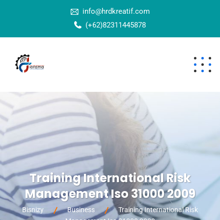
info@hrdkreatif.com
(+62)82311445878
Training International Risk
Management Iso 31000 2009
Bisnizy
Business
Training International Risk