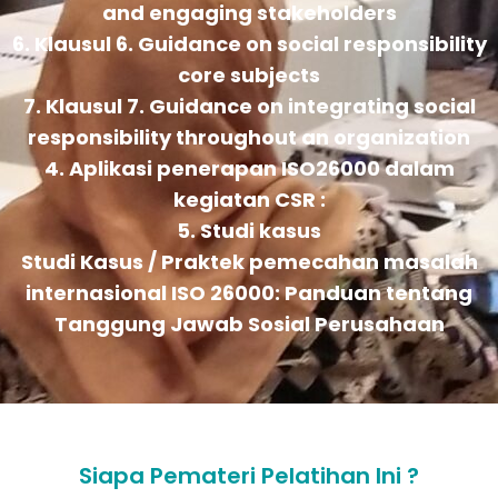
and engaging stakeholders
6. Klausul 6. Guidance on social responsibility
core subjects
7. Klausul 7. Guidance on integrating social
responsibility throughout an organization
4. Aplikasi penerapan ISO26000 dalam
kegiatan CSR :
5. Studi kasus
Studi Kasus / Praktek pemecahan masalah
internasional ISO 26000: Panduan tentang
Tanggung Jawab Sosial Perusahaan
Siapa Pemateri Pelatihan Ini ?