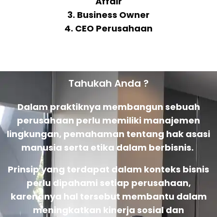
Affair
3. Business Owner
4. CEO Perusahaan
Tahukah Anda ?
Dalam praktiknya membangun sebuah
perusahaan perlu memiliki manajemen
lingkungan, pemahaman tentang hak asasi
manusia serta etika dalam berbisnis.
Prinsip yang terdapat dalam konteks bisnis
perlu dipahami setiap perusahaan,
karenanya hal tersebut membantu dalam
meningkatkan kinerja sosial dan