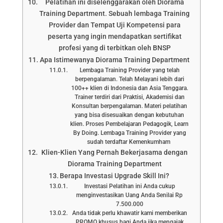
Pelatihan ini diselenggarakan oleh Diorama
Training Department. Sebuah lembaga Training
Provider dan Tempat Uji Kompetensi para
peserta yang ingin mendapatkan sertifikat
profesi yang di terbitkan oleh BNSP
Apa Istimewanya Diorama Training Department
Lembaga Training Provider yang telah
berpengalaman. Telah Melayani lebih dari
100++ klien di Indonesia dan Asia Tenggara.
Trainer terdiri dari Praktisi, Akademisi dan
Konsultan berpengalaman. Materi pelatihan
yang bisa disesuaikan dengan kebutuhan
klien. Proses Pembelajaran Pedagogik, Learn
By Doing. Lembaga Training Provider yang
sudah terdaftar Kemenkumham
Klien-Klien Yang Pernah Bekerjasama dengan
Diorama Training Department
Berapa Investasi Upgrade Skill Ini?
Investasi Pelatihan ini Anda cukup
menginvestasikan Uang Anda Senilai Rp
7.500.000
Anda tidak perlu khawatir kami memberikan
PROMO khusus bagi Anda jika mengajak