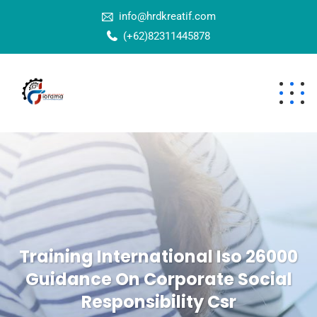
info@hrdkreatif.com
(+62)82311445878
Training International Iso 26000
Guidance On Corporate Social
Responsibility Csr