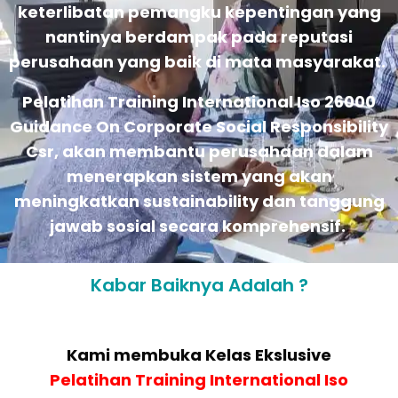
keterlibatan pemangku kepentingan yang
nantinya berdampak pada reputasi
perusahaan yang baik di mata masyarakat.
Pelatihan Training International Iso 26000
Guidance On Corporate Social Responsibility
Csr, akan membantu perusahaan dalam
menerapkan sistem yang akan
meningkatkan sustainability dan tanggung
jawab sosial secara komprehensif.
Kabar Baiknya Adalah ?
Kami membuka Kelas Ekslusive
Pelatihan
Training International Iso