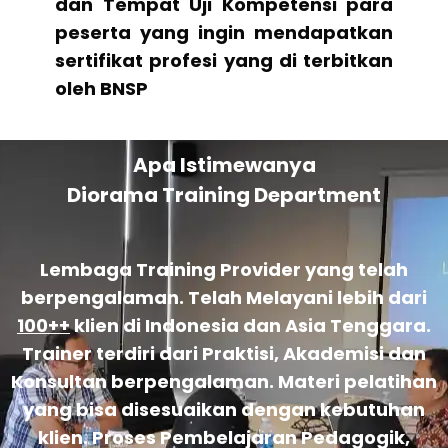
dan Tempat Uji Kompetensi para
peserta yang ingin mendapatkan
sertifikat profesi yang di terbitkan
oleh BNSP
Apa Istimewanya
Diorama Training Department
Lembaga Training Provider yang telah
berpengalaman. Telah Melayani lebih dari
100++
klien di Indonesia dan Asia Tenggara.
Trainer terdiri dari Praktisi, Akademisi dan
Konsultan berpengalaman. Materi pelatihan
yang bisa disesuaikan dengan kebutuhan
klien. Proses Pembelajaran Pedagogik,