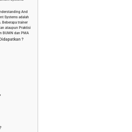
Understanding And
nt Systems adalah
. Beberapa trainer
tan ataupun Praktisi
aan BUMN dan PMA
 Didapatkan ?
?
?