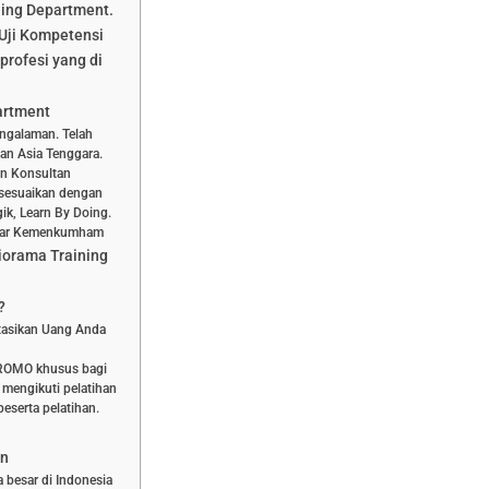
ning Department.
Uji Kompetensi
profesi yang di
artment
engalaman. Telah
dan Asia Tenggara.
dan Konsultan
isesuaikan dengan
ik, Learn By Doing.
aftar Kemenkumham
iorama Training
?
stasikan Uang Anda
PROMO khusus bagi
 mengikuti pelatihan
eserta pelatihan.
an
a besar di Indonesia