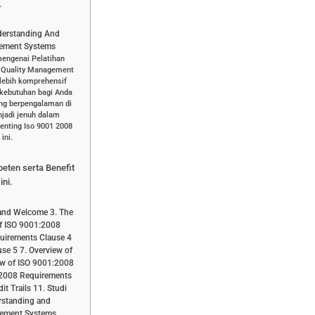
.
derstanding And
gement Systems
mengenai Pelatihan
8 Quality Management
lebih komprehensif
 kebutuhan bagi Anda
ang berpengalaman di
jadi jenuh dalam
enting Iso 9001 2008
ini.
peten serta Benefit
ini.
 and Welcome 3. The
f ISO 9001:2008
uirements Clause 4
se 5 7. Overview of
ew of ISO 9001:2008
:2008 Requirements
t Trails 11. Studi
rstanding and
gement Systems