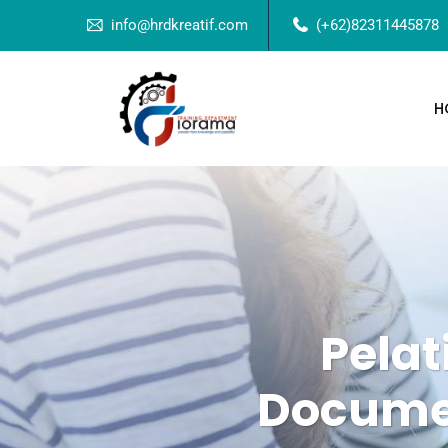
info@hrdkreatif.com
(+62)82311445878
H
Pela
Documen