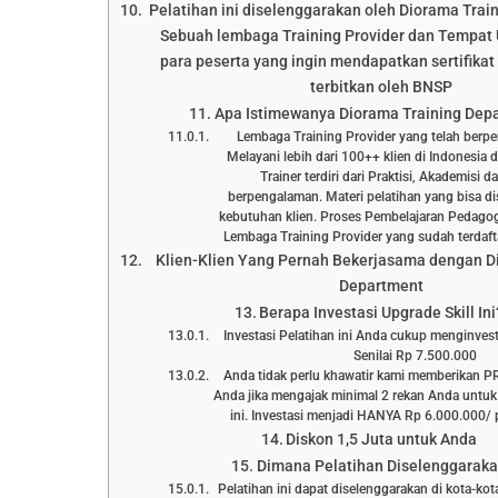
Pelatihan ini diselenggarakan oleh Diorama Trai
Sebuah lembaga Training Provider dan Tempat 
para peserta yang ingin mendapatkan sertifikat 
terbitkan oleh BNSP
Apa Istimewanya Diorama Training Dep
Lembaga Training Provider yang telah berp
Melayani lebih dari 100++ klien di Indonesia 
Trainer terdiri dari Praktisi, Akademisi 
berpengalaman. Materi pelatihan yang bisa d
kebutuhan klien. Proses Pembelajaran Pedagog
Lembaga Training Provider yang sudah terd
Klien-Klien Yang Pernah Bekerjasama dengan D
Department
Berapa Investasi Upgrade Skill Ini
Investasi Pelatihan ini Anda cukup menginve
Senilai Rp 7.500.000
Anda tidak perlu khawatir kami memberikan 
Anda jika mengajak minimal 2 rekan Anda untuk
ini. Investasi menjadi HANYA Rp 6.000.000/ p
Diskon 1,5 Juta untuk Anda
Dimana Pelatihan Diselenggarak
Pelatihan ini dapat diselenggarakan di kota-kot