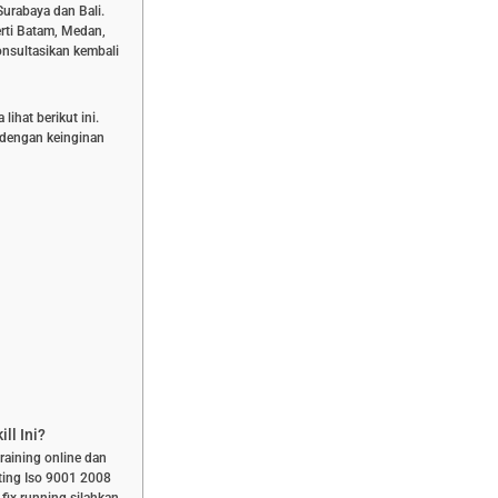
Surabaya dan Bali.
rti Batam, Medan,
nsultasikan kembali
ihat berikut ini.
n dengan keinginan
ll Ini?
training online dan
ting Iso 9001 2008
fix running silahkan