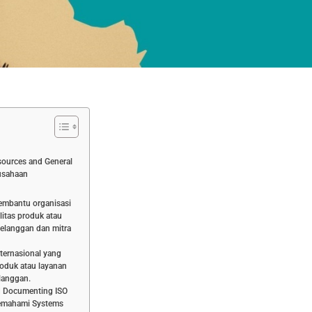
ources and General
rusahaan
embantu organisasi
itas produk atau
elanggan dan mitra
ternasional yang
oduk atau layanan
langgan.
d Documenting ISO
emahami Systems