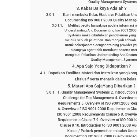
Quality Management Systems
Kabar Baiknya Adalah ?
Kami membuka Kelas Ekslusive Pelatihan Un
Documenting Iso 9001 2008 Quality Mana
Melihat begitu banyaknya update informasi 
Understanding And Documenting Iso 9001 200
Systems maka dibutuhkan pendalaman yang 
melalui sebuah pelatihan. Dan menjadi sebuah
untuk bekerjasama dengan training provider y
bidangnya agar tidak membuat peserta men
mengikuti Pelatihan Understanding And Docum
Quality Management Systems 
Apa Saja Yang Didapatkan ?
Dapatkan Fasilitas Materi dan Instruktur yang kom
Ekslusif serta menarik dalam kelas 
Materi Apa SajaYang Diberikan ?
1. Quality Management Systems 2. Introduction
Challenge for Top Management 4. Overview o
Requirements 5. Overview of ISO 9001:2008 Req
6. Overview of ISO 9001:2008 Requirements Clau
ISO 9001:2008 Requirements Clause 6 8. Overvi
Requirements Clause 7 9. Overview of ISO 9001
Clause 8 10. Introduction to ISO 9001:2008 Audi
Kasus / Praktek pemecahan masalah Unde
Documenting ISO 9001 2008 Quality Mana