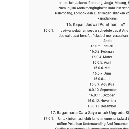
antara lain Jakarta, Bandung, Jogja, Malang, 
Namun jika Anda menginginkan kota lain sepe
Palembang, Lombok dan Luar Negeri silahkan ko
kapada kami.
Kapan Jadwal Pelatihan Ini?
Jadwal pelatihan sesuai schedule dapat Anda l
Jadwal dapat bersifat fleksibel menyesuaika
Anda
Januari
Februari
Maret
April
Mei
Juni
Juli
Agustus
September
Oktober
November
Desember
Bagaimana Cara Saya untuk Upgrade Ski
Untuk informasi lebih lanjut mengenai jadwal 
offline Pelatihan Understanding And Documen
Quality Management Systems yang terdekat dan 