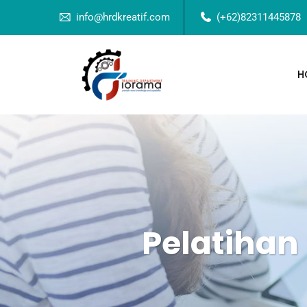
info@hrdkreatif.com
(+62)82311445878
H
Pelatihan 