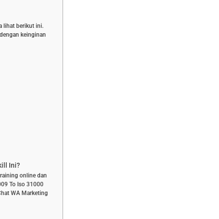
ihat berikut ini.
n dengan keinginan
ll Ini?
training online dan
2009 To Iso 31000
 Chat WA Marketing