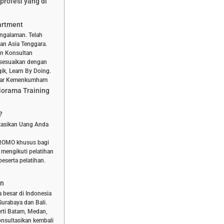
profesi yang di
artment
engalaman. Telah
dan Asia Tenggara.
dan Konsultan
isesuaikan dengan
ik, Learn By Doing.
aftar Kemenkumham
iorama Training
?
stasikan Uang Anda
PROMO khusus bagi
 mengikuti pelatihan
eserta pelatihan.
an
a besar di Indonesia
Surabaya dan Bali.
rti Batam, Medan,
nsultasikan kembali