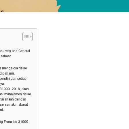
ources and General
rusahaan
 mengelola risiko
 dipahami.
sendiri dan setiap
nya.
 31000 -2018, akan
si manajemen risiko
erusahaan dengan
ar semakin akurat
ni.
ing From Iso 31000