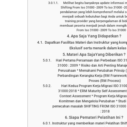
Melihat begitu banyaknya update informasi 
Shifting From Iso 31000 -2009 To Iso 31000 -
pendalaman yang lebih komprehensif melalui s
menjadi sebuah kebutuhan bagi Anda untuk 
training provider yang berpengalaman di bi
membuat peserta menjadi jenuh dalam mengikut
From Iso 31000 -2009 To Iso 31000 -
Apa Saja Yang Didapatkan ?
Dapatkan Fasilitas Materi dan Instruktur yang kom
Ekslusif serta menarik dalam kelas 
Materi Apa SajaYang Diberikan ?
Hari Pertama Persamaan dan Perbedaan ISO 31
31000 : 2009 * Risiko dan Arti Penting Manaj
Perusahaan * Memahami Perubahan Prinsip (R
Perbandingan Kerangka Kerja (RM Framrwork
Proses (RM Process)
Hari Kedua Program Kerja Migrasi ISO 310
31000:2018 * ERM Maturity Self Assessment 
Context Assessment * Program Kerja Migra
Komitmen dan Mengelola Perubahan * Studi 
pemecahan masalah SHIFTING FROM ISO 31000 :
: 2018
Siapa Pemateri Pelatihan Ini ?
Instruktur yang memberikan materi Pelatihan Shi