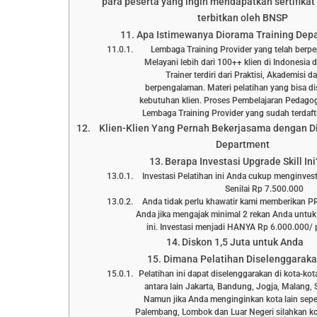
para peserta yang ingin mendapatkan sertifikat 
terbitkan oleh BNSP
Apa Istimewanya Diorama Training Dep
Lembaga Training Provider yang telah berp
Melayani lebih dari 100++ klien di Indonesia 
Trainer terdiri dari Praktisi, Akademisi 
berpengalaman. Materi pelatihan yang bisa d
kebutuhan klien. Proses Pembelajaran Pedagog
Lembaga Training Provider yang sudah terd
Klien-Klien Yang Pernah Bekerjasama dengan D
Department
Berapa Investasi Upgrade Skill Ini
Investasi Pelatihan ini Anda cukup menginve
Senilai Rp 7.500.000
Anda tidak perlu khawatir kami memberikan 
Anda jika mengajak minimal 2 rekan Anda untuk
ini. Investasi menjadi HANYA Rp 6.000.000/ p
Diskon 1,5 Juta untuk Anda
Dimana Pelatihan Diselenggarak
Pelatihan ini dapat diselenggarakan di kota-kot
antara lain Jakarta, Bandung, Jogja, Malang, 
Namun jika Anda menginginkan kota lain sepe
Palembang, Lombok dan Luar Negeri silahkan ko