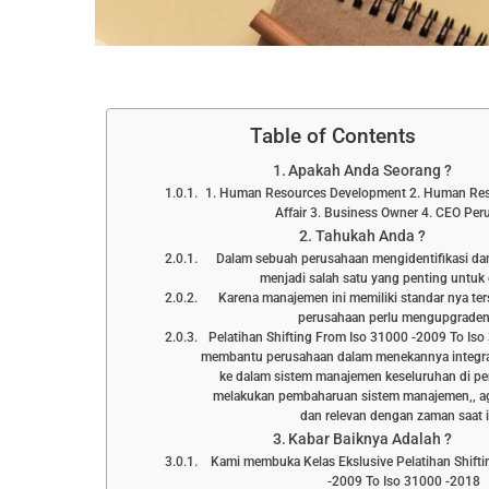
Table of Contents
Apakah Anda Seorang ?
1. Human Resources Development 2. Human Res
Affair 3. Business Owner 4. CEO Pe
Tahukah Anda ?
Dalam sebuah perusahaan mengidentifikasi dan
menjadi salah satu yang penting untuk
Karena manajemen ini memiliki standar nya ter
perusahaan perlu mengupgrade
Pelatihan Shifting From Iso 31000 -2009 To Iso
membantu perusahaan dalam menekannya integra
ke dalam sistem manajemen keseluruhan di p
melakukan pembaharuan sistem manajemen,, ag
dan relevan dengan zaman saat i
Kabar Baiknya Adalah ?
Kami membuka Kelas Ekslusive Pelatihan Shift
-2009 To Iso 31000 -2018