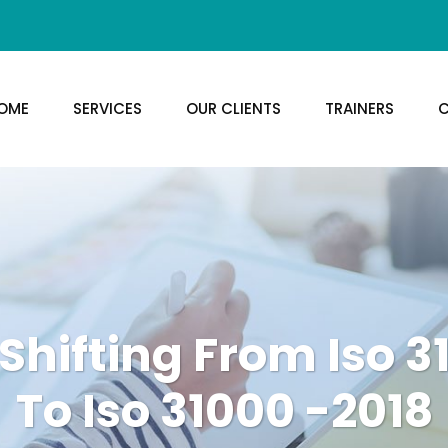
OME
SERVICES
OUR CLIENTS
TRAINERS
C
Shifting From Iso 
To Iso 31000 -2018