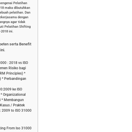
mengenai Pelatihan
2018 maka dibutuhkan
ebuah pelatihan. Dan
bekerjasama dengan
dangnya agar tidak
i Pelatihan Shifting
2018 ini.
peten serta Benefit
ini.
000 : 2018 vs ISO
emen Risiko bagi
M Principles) *
) * Perbandingan
00:2009 ke ISO
* Organizational
si * Membangun
Kasus / Praktek
 2009 to ISO 31000
fting From Iso 31000