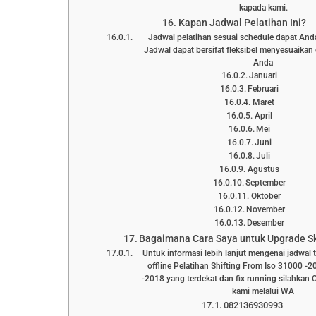
kapada kami.
Kapan Jadwal Pelatihan Ini?
Jadwal pelatihan sesuai schedule dapat Anda l
Jadwal dapat bersifat fleksibel menyesuaika
Anda
Januari
Februari
Maret
April
Mei
Juni
Juli
Agustus
September
Oktober
November
Desember
Bagaimana Cara Saya untuk Upgrade Ski
Untuk informasi lebih lanjut mengenai jadwal 
offline Pelatihan Shifting From Iso 31000 -
-2018 yang terdekat dan fix running silahkan
kami melalui WA
082136930993