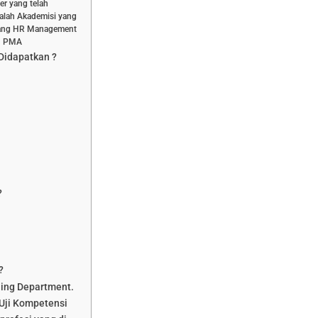
er yang telah
dalah Akademisi yang
bidang HR Management
an PMA
 Didapatkan ?
?
?
ning Department.
Uji Kompetensi