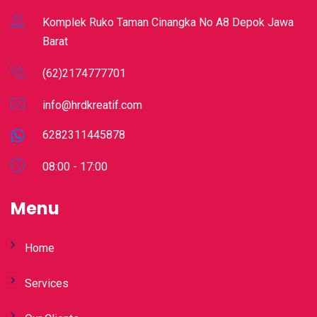
Komplek Ruko Taman Cinangka No A8 Depok Jawa
Barat
(62)2174777701
info@hrdkreatif.com
6282311445878
08:00 - 17:00
Menu
Home
Services