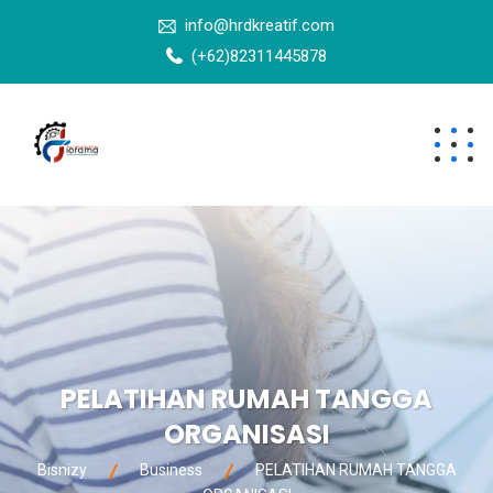
info@hrdkreatif.com
(+62)82311445878
PELATIHAN RUMAH TANGGA
ORGANISASI
Bisnizy
Business
PELATIHAN RUMAH TANGGA