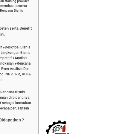
n training provider
k membuat peserta
 Rencana Bisnis
peten serta Benefit
ini.
f +Deskripsi Bisnis
 Lingkungan Bisnis
petitif +Analisis
ingkasan +Rencana
 Even Analisis Dan
od, NPV, IRR, ROI &
ni
 Rencana Bisnis
laman di bidangnya.
if sebagai konsultan
berapa perusahaan
 Didapatkan ?