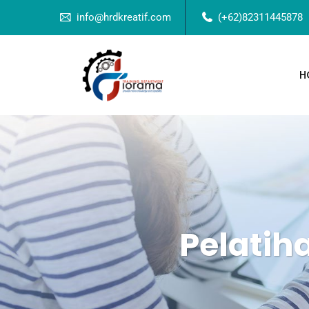
info@hrdkreatif.com
(+62)82311445878
H
Pelatih