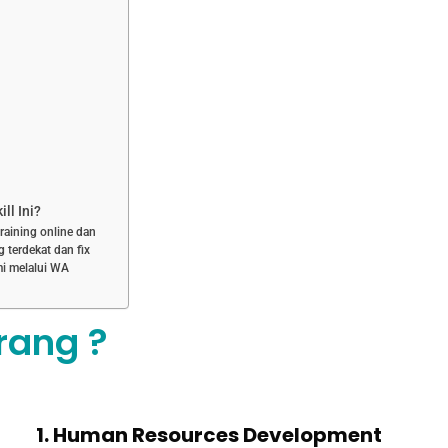
ll Ini?
training online dan
g terdekat dan fix
i melalui WA
rang ?
1. Human Resources Development