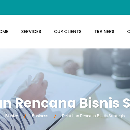
OME
SERVICES
OUR CLIENTS
TRAINERS
C
an Rencana Bisnis S
Bisnizy
Business
Pelatihan Rencana Bisnis Strategis