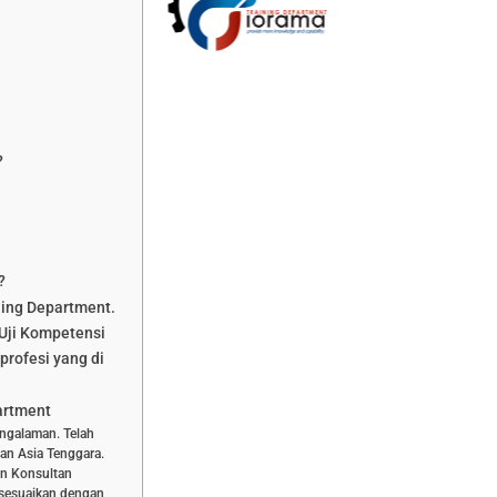
?
?
ning Department.
Uji Kompetensi
profesi yang di
artment
engalaman. Telah
dan Asia Tenggara.
dan Konsultan
isesuaikan dengan