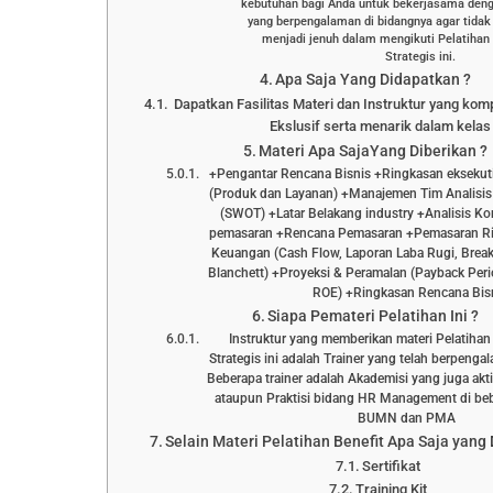
kebutuhan bagi Anda untuk bekerjasama denga
yang berpengalaman di bidangnya agar tida
menjadi jenuh dalam mengikuti Pelatihan
Strategis ini.
Apa Saja Yang Didapatkan ?
Dapatkan Fasilitas Materi dan Instruktur yang kom
Ekslusif serta menarik dalam kelas 
Materi Apa SajaYang Diberikan ?
+Pengantar Rencana Bisnis +Ringkasan eksekuti
(Produk dan Layanan) +Manajemen Tim Analisis
(SWOT) +Latar Belakang industry +Analisis Kom
pemasaran +Rencana Pemasaran +Pemasaran R
Keuangan (Cash Flow, Laporan Laba Rugi, Break
Blanchett) +Proyeksi & Peramalan (Payback Peri
ROE) +Ringkasan Rencana Bis
Siapa Pemateri Pelatihan Ini ?
Instruktur yang memberikan materi Pelatihan
Strategis ini adalah Trainer yang telah berpenga
Beberapa trainer adalah Akademisi yang juga akt
ataupun Praktisi bidang HR Management di be
BUMN dan PMA
Selain Materi Pelatihan Benefit Apa Saja yang
Sertifikat
Training Kit