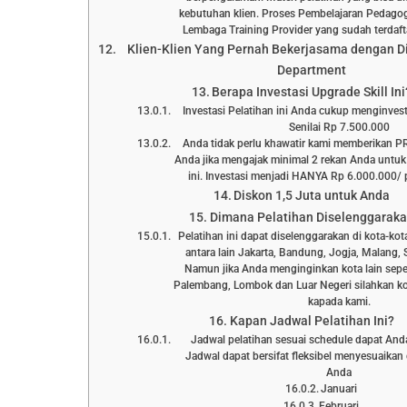
kebutuhan klien. Proses Pembelajaran Pedagog
Lembaga Training Provider yang sudah terd
Klien-Klien Yang Pernah Bekerjasama dengan D
Department
Berapa Investasi Upgrade Skill Ini
Investasi Pelatihan ini Anda cukup menginve
Senilai Rp 7.500.000
Anda tidak perlu khawatir kami memberikan 
Anda jika mengajak minimal 2 rekan Anda untuk
ini. Investasi menjadi HANYA Rp 6.000.000/ p
Diskon 1,5 Juta untuk Anda
Dimana Pelatihan Diselenggarak
Pelatihan ini dapat diselenggarakan di kota-kot
antara lain Jakarta, Bandung, Jogja, Malang, 
Namun jika Anda menginginkan kota lain sepe
Palembang, Lombok dan Luar Negeri silahkan ko
kapada kami.
Kapan Jadwal Pelatihan Ini?
Jadwal pelatihan sesuai schedule dapat Anda l
Jadwal dapat bersifat fleksibel menyesuaika
Anda
Januari
Februari