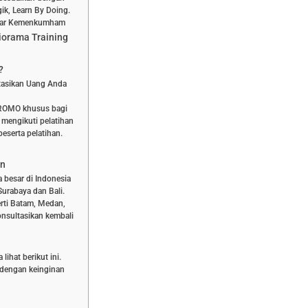
ik, Learn By Doing.
aftar Kemenkumham
iorama Training
?
stasikan Uang Anda
PROMO khusus bagi
 mengikuti pelatihan
eserta pelatihan.
an
a besar di Indonesia
Surabaya dan Bali.
rti Batam, Medan,
nsultasikan kembali
ihat berikut ini.
n dengan keinginan