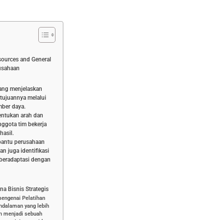
ources and General
rusahaan
ang menjelaskan
tujuannya melalui
mber daya.
ntukan arah dan
nggota tim bekerja
hasil.
bantu perusahaan
n juga identifikasi
beradaptasi dengan
a Bisnis Strategis
mengenai Pelatihan
ndalaman yang lebih
an menjadi sebuah