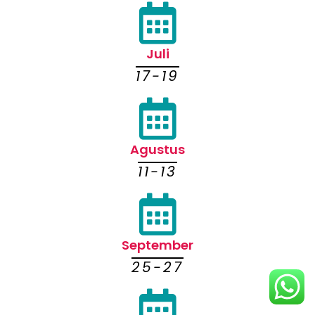
Juli
17-19
Agustus
11-13
September
25-27