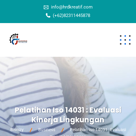
info@hrdkreatif.com
(+62)82311445878
Pelatihan Iso 14031 : Evaluasi
Kinerja Lingkungan
Bisnizy
Business
Pelatihan Iso 14031 : Evaluasi