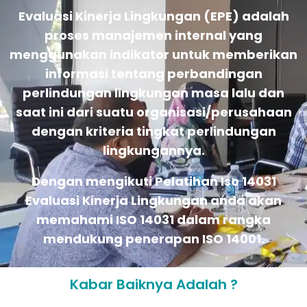
Evaluasi Kinerja Lingkungan (EPE) adalah
proses manajemen internal yang
menggunakan indikator untuk memberikan
informasi tentang perbandingan
perlindungan lingkungan masa lalu dan
saat ini dari suatu organisasi/perusahaan
dengan kriteria tingkat perlindungan
lingkungannya.
Dengan mengikuti Pelatihan Iso 14031
Evaluasi Kinerja Lingkungan anda akan
memahami ISO 14031 dalam rangka
mendukung penerapan ISO 14001.
Kabar Baiknya Adalah ?