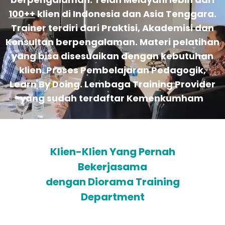
100++
klien di Indonesia dan Asia Tenggara.
Trainer terdiri dari Praktisi, Akademisi dan
Konsultan berpengalaman. Materi pelatihan
yang bisa disesuaikan dengan kebutuhan
klien. Proses Pembelajaran Pedagogik,
Learn By Doing. Lembaga Training Provider
yang sudah terdaftar Kemenkumham
Klien-Klien Yang Pernah
Bekerjasama
dengan Diorama Training
Department