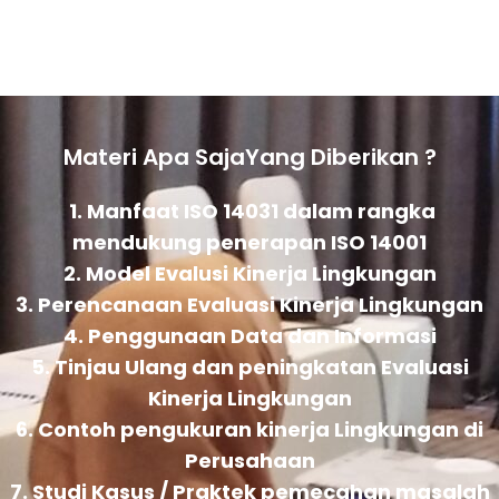
Materi Apa SajaYang Diberikan ?
1. Manfaat ISO 14031 dalam rangka
mendukung penerapan ISO 14001
2. Model Evalusi Kinerja Lingkungan
3. Perencanaan Evaluasi Kinerja Lingkungan
4. Penggunaan Data dan Informasi
5. Tinjau Ulang dan peningkatan Evaluasi
Kinerja Lingkungan
6. Contoh pengukuran kinerja Lingkungan di
Perusahaan
7. Studi Kasus / Praktek pemecahan masalah