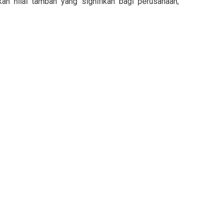
n nilai tambah yang signifikan bagi perusahaan,
: