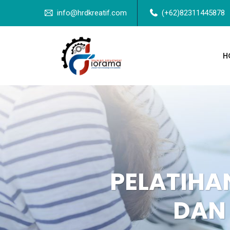
info@hrdkreatif.com
(+62)82311445878
H
PELATIHA
DAN