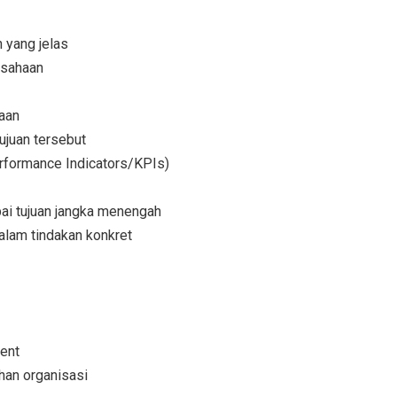
n yang jelas
usahaan
haan
ujuan tersebut
erformance Indicators/KPIs)
ai tujuan jangka menengah
alam tindakan konkret
ent
an organisasi