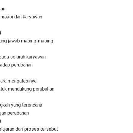
han
anisasi dan karyawan
f
nggung jawab masing-masing
pada seluruh karyawan
adap perubahan
cara mengatasinya
ntuk mendukung perubahan
gkah yang terencana
gan perubahan
i
ajaran dari proses tersebut