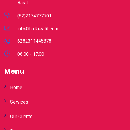
Barat
(62)2174777701
info@hrdkreatif.com
6282311445878
08:00 - 17:00
Menu
Home
Services
Our Clients