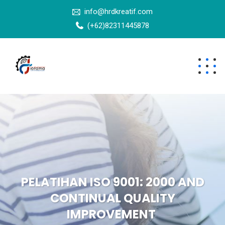
info@hrdkreatif.com
(+62)82311445878
PELATIHAN ISO 9001: 2000 AND
CONTINUAL QUALITY
IMPROVEMENT