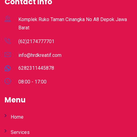
Contact Info
Komplek Ruko Taman Cinangka No A8 Depok Jawa
Barat
(62)2174777701
info@hrdkreatif.com
6282311445878
08:00 - 17:00
Menu
Home
Services