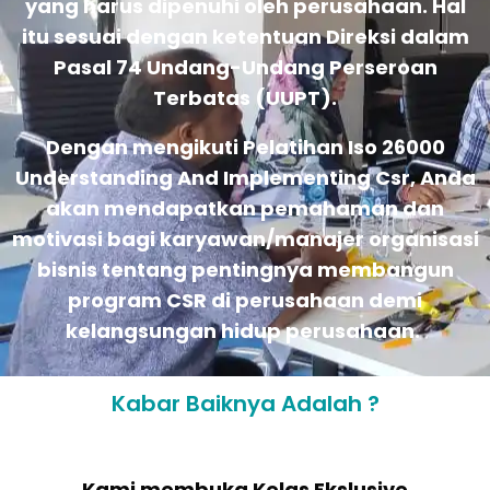
yang harus dipenuhi oleh perusahaan. Hal
itu sesuai dengan ketentuan Direksi dalam
Pasal 74 Undang-Undang Perseroan
Terbatas (UUPT).
Dengan mengikuti Pelatihan Iso 26000
Understanding And Implementing Csr, Anda
akan mendapatkan pemahaman dan
motivasi bagi karyawan/manajer organisasi
bisnis tentang pentingnya membangun
program CSR di perusahaan demi
kelangsungan hidup perusahaan.
Kabar Baiknya Adalah ?
Kami membuka Kelas Ekslusive