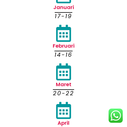
Januari
17-19
Februari
14-16
Maret
20-22
April