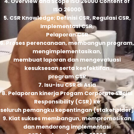
4. Overview and Scope ISO 26000 Content of
ISO 26000
5. CSR Knowledge; Definisi CSR, Regulasi CSR,
Implementasi CSR,
Pelaporan CSR
6. Proses perencanaan, membangun program,
mengimplementasikan,
membuat laporan dan mengevaluasi
kesuksesan serta keefektifan
program CSR
7. Isu-isu CSR di Asia
8. Pelaporan kinerja Progam Corporate Social
Responsibility (CSR) ke
seluruh pemangku kepentingan (stakeholder)
9. Kiat sukses membangun, mempromosikan
dan mendorong implementasi