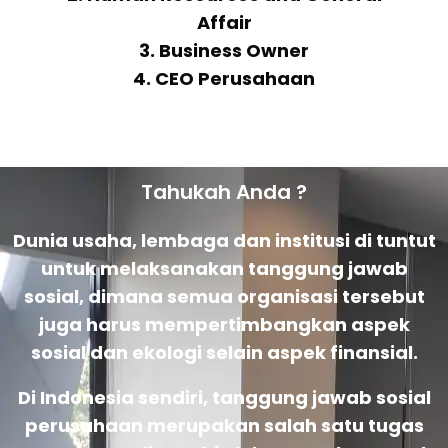
Affair
3. Business Owner
4. CEO Perusahaan
Tahukah Anda ?
Dunia usaha, lembaga dan institusi di tuntut
untuk melaksanakan tanggung jawab
sosial, dimana semua organisasi tersebut
juga harus mempertimbangkan aspek
sosial dan ekologi selain aspek finansial.
Di Indonesia sendiri, tanggung jawab sosial
perusahaan merupakan salah satu tugas