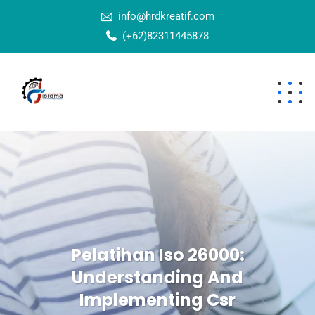
info@hrdkreatif.com
(+62)82311445878
Pelatihan Iso 26000:
Understanding And
Implementing Csr