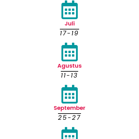
Juli
17-19
Agustus
11-13
September
25-27