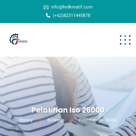
info@hrdkreatif.com
(+62)82311445878
Pelatihan Iso 26000
Bisnizy
Business
Pelatihan Iso 26000