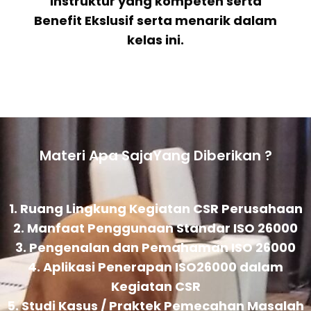
Instruktur yang kompeten serta
Benefit Ekslusif serta menarik dalam
kelas ini.
Materi Apa SajaYang Diberikan ?
1. Ruang Lingkung Kegiatan CSR Perusahaan
2. Manfaat Penggunaan Standar ISO 26000
3. Pengenalan dan Pemahaman ISO 26000
4. Aplikasi Penerapan ISO26000 dalam
Kegiatan CSR
5. Studi Kasus / Praktek Pemecahan Masalah