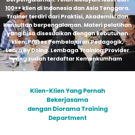
100++
klien di Indonesia dan Asia Tenggara.
Trainer terdiri dari Praktisi, Akademisi dan
Konsultan berpengalaman. Materi pelatihan
yang bisa disesuaikan dengan kebutuhan
klien. Proses Pembelajaran Pedagogik,
Learn By Doing. Lembaga Training Provider
yang sudah terdaftar Kemenkumham
Klien-Klien Yang Pernah
Bekerjasama
dengan Diorama Training
Department