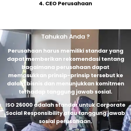
4. CEO Perusahaan
Tahukah Anda ?
Perusahaan harus memiliki standar yang
dapat memberikan rekomendasi tentang
bagaimana perusahaan dapat
memasukkan prinsip-prinsip tersebut ke
dalam bisnis dan menunjukkan komitmen
terhadap tanggung jawab sosial.
ISO 26000 adalah standar untuk Corporate
Social Responsibility atau tanggung jawab
sosial perusahaan.