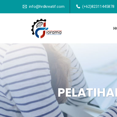
info@hrdkreatif.com
(+62)82311445878
H
PELATIH