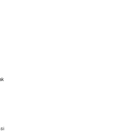
ak
si