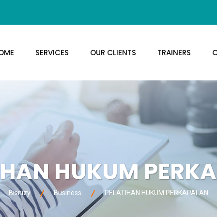
OME
SERVICES
OUR CLIENTS
TRAINERS
C
IHAN HUKUM PERK
Bisnizy
Business
PELATIHAN HUKUM PERKAPALAN