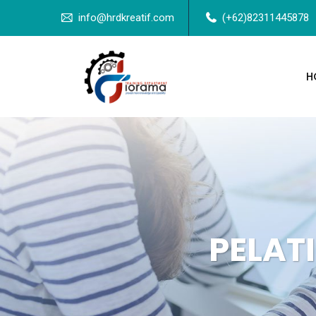
info@hrdkreatif.com
(+62)82311445878
H
PELAT