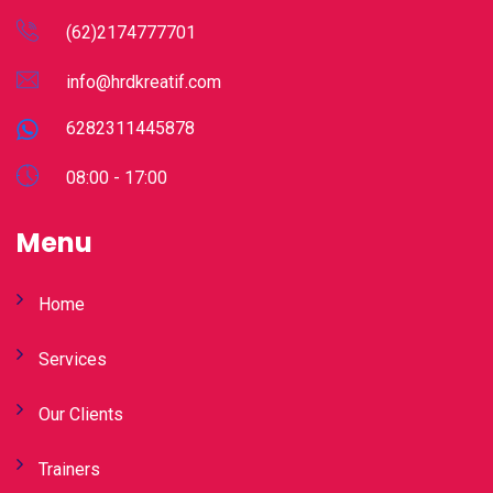
(62)2174777701
info@hrdkreatif.com
6282311445878
08:00 - 17:00
Menu
Home
Services
Our Clients
Trainers