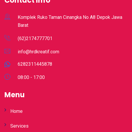
Contact Info
Komplek Ruko Taman Cinangka No A8 Depok Jawa
Barat
(62)2174777701
info@hrdkreatif.com
6282311445878
08:00 - 17:00
Menu
Home
Services