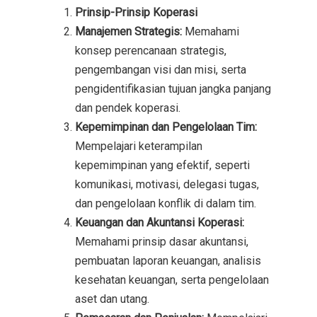
Prinsip-Prinsip Koperasi
Manajemen Strategis:
Memahami
konsep perencanaan strategis,
pengembangan visi dan misi, serta
pengidentifikasian tujuan jangka panjang
dan pendek koperasi.
Kepemimpinan dan Pengelolaan Tim:
Mempelajari keterampilan
kepemimpinan yang efektif, seperti
komunikasi, motivasi, delegasi tugas,
dan pengelolaan konflik di dalam tim.
Keuangan dan Akuntansi Koperasi:
Memahami prinsip dasar akuntansi,
pembuatan laporan keuangan, analisis
kesehatan keuangan, serta pengelolaan
aset dan utang.