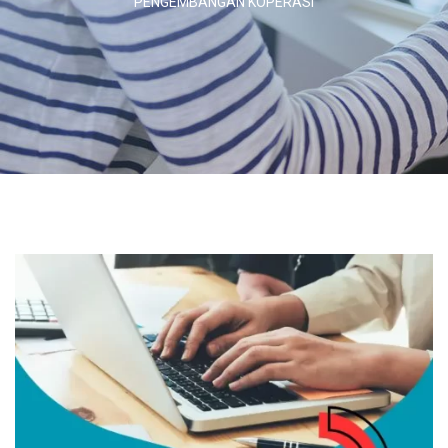
PENGEMBANGAN KOPERASI