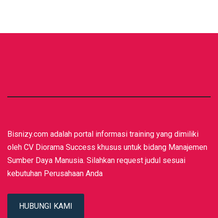
Bisnizy.com adalah portal informasi training yang dimiliki
oleh CV Diorama Success khusus untuk bidang Manajemen
Sumber Daya Manusia. Silahkan request judul sesuai
kebutuhan Perusahaan Anda
HUBUNGI KAMI