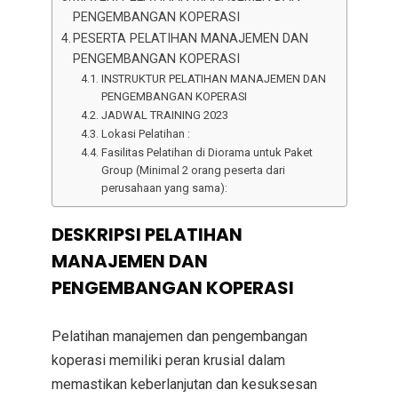
PENGEMBANGAN KOPERASI
PESERTA PELATIHAN MANAJEMEN DAN
PENGEMBANGAN KOPERASI
INSTRUKTUR PELATIHAN MANAJEMEN DAN
PENGEMBANGAN KOPERASI
JADWAL TRAINING 2023
Lokasi Pelatihan :
Fasilitas Pelatihan di Diorama untuk Paket
Group (Minimal 2 orang peserta dari
perusahaan yang sama):
DESKRIPSI PELATIHAN
MANAJEMEN DAN
PENGEMBANGAN KOPERASI
Pelatihan manajemen dan pengembangan
koperasi memiliki peran krusial dalam
memastikan keberlanjutan dan kesuksesan