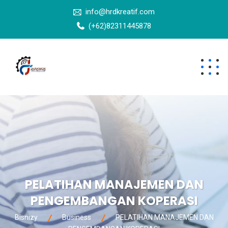
info@hrdkreatif.com
(+62)82311445878
PELATIHAN MANAJEMEN DAN
PENGEMBANGAN KOPERASI
Bisnizy
Business
PELATIHAN MANAJEMEN DAN