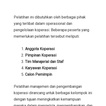
Pelatihan ini dibutuhkan oleh berbagai pihak
yang terlibat dalam operasional dan
pengelolaan koperasi. Beberapa peserta yang
memerlukan pelatihan tersebut meliputi:
Anggota Koperasi
Pimpinan Koperasi
Tim Manajerial dan Staf
Karyawan Koperasi
Calon Pemimpin
Pelatihan manajemen dan pengembangan
koperasi dirancang untuk berbagai kelompok ini
dengan tujuan meningkatkan kemampuan
mereka dalam mengelola, mengembangkan, dan