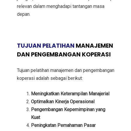
relevan dalam menghadapi tantangan masa
depan.
TUJUAN PELATIHAN
MANAJEMEN
DAN PENGEMBANGAN KOPERASI
Tujuan pelatihan manajemen dan pengembangan
koperasi adalah sebagai berikut:
Meningkatkan Keterampilan Manajerial
Optimalkan Kinerja Operasional
Pengembangan Kepemimpinan yang
Kuat
Peningkatan Pemahaman Pasar