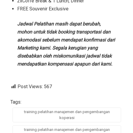
2xCoffe Break & 1 Lunch, Dinner
FREE Souvenir Exclusive
Jadwal Pelatihan masih dapat berubah,
mohon untuk tidak booking transportasi dan
akomodasi sebelum mendapat konfirmasi dari
Marketing kami. Segala kerugian yang
disebabkan oleh miskomunikasi jadwal tidak
mendapatkan kompensasi apapun dari kami.
Post Views:
567
Tags:
training pelatihan manajemen dan pengembangan
koperasi
training pelatihan manajemen dan pengembangan