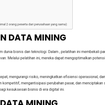
inimal 2 orang peserta dari perusahaan yang sama):
AN DATA MINING
am dunia bisnis dan teknologi. Dalam , pelatihan ini membekali
levan. Melalui pelatihan ini, mereka dapat mengoptimalkan potensi
pat, mengurangi risiko, meningkatkan efisiensi operasional, d
ompetitif, mengantisipasi perubahan pasar, dan menciptakan stra
i kesuksesan bisnis di era digital ini.
DATA MINING