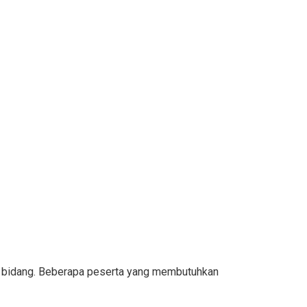
ai bidang. Beberapa peserta yang membutuhkan