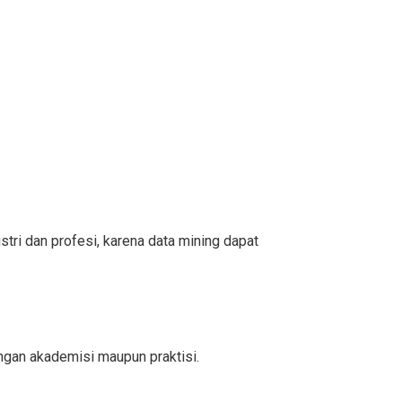
ri dan profesi, karena data mining dapat
angan akademisi maupun praktisi.