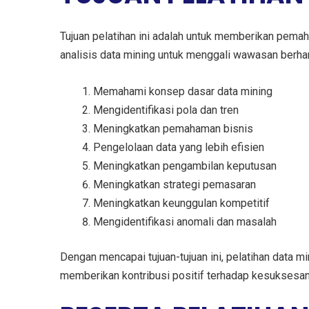
Tujuan pelatihan ini adalah untuk memberikan pemah
analisis data mining untuk menggali wawasan berharga
Memahami konsep dasar data mining
Mengidentifikasi pola dan tren
Meningkatkan pemahaman bisnis
Pengelolaan data yang lebih efisien
Meningkatkan pengambilan keputusan
Meningkatkan strategi pemasaran
Meningkatkan keunggulan kompetitif
Mengidentifikasi anomali dan masalah
Dengan mencapai tujuan-tujuan ini, pelatihan data
memberikan kontribusi positif terhadap kesuksesan