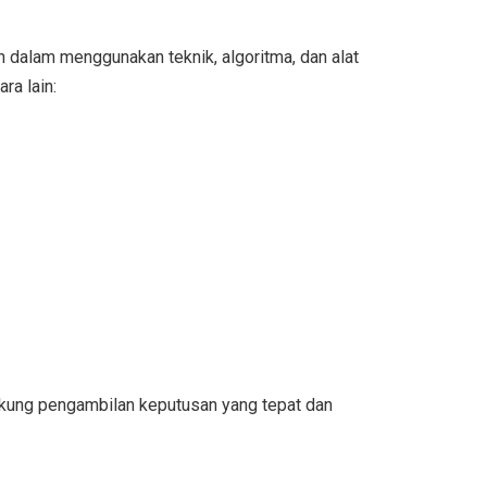
 dalam menggunakan teknik, algoritma, dan alat
ra lain:
dukung pengambilan keputusan yang tepat dan