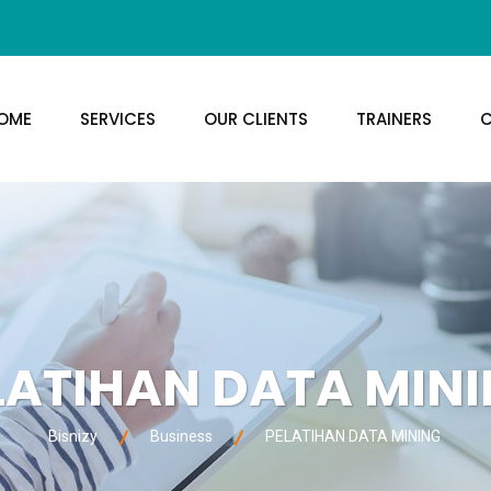
OME
SERVICES
OUR CLIENTS
TRAINERS
C
LATIHAN DATA MIN
Bisnizy
Business
PELATIHAN DATA MINING