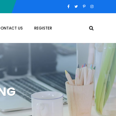
ONTACT US
REGISTER
ING