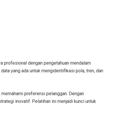
 para profesional dengan pengetahuan mendalam
 data yang ada untuk mengidentifikasi pola, tren, dan
an memahami preferensi pelanggan. Dengan
tegi inovatif. Pelatihan ini menjadi kunci untuk