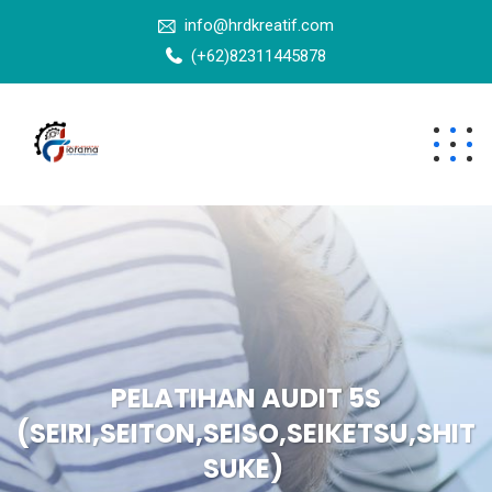
info@hrdkreatif.com
(+62)82311445878
PELATIHAN AUDIT 5S
(SEIRI,SEITON,SEISO,SEIKETSU,SHIT
SUKE)