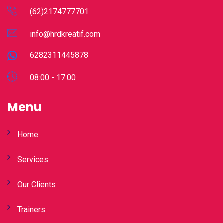
(62)2174777701
info@hrdkreatif.com
6282311445878
08:00 - 17:00
Menu
Home
Services
Our Clients
Trainers