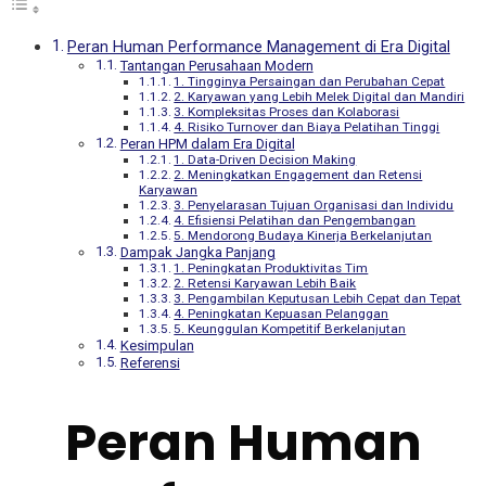
Peran Human Performance Management di Era Digital
Tantangan Perusahaan Modern
1. Tingginya Persaingan dan Perubahan Cepat
2. Karyawan yang Lebih Melek Digital dan Mandiri
3. Kompleksitas Proses dan Kolaborasi
4. Risiko Turnover dan Biaya Pelatihan Tinggi
Peran HPM dalam Era Digital
1. Data-Driven Decision Making
2. Meningkatkan Engagement dan Retensi
Karyawan
3. Penyelarasan Tujuan Organisasi dan Individu
4. Efisiensi Pelatihan dan Pengembangan
5. Mendorong Budaya Kinerja Berkelanjutan
Dampak Jangka Panjang
1. Peningkatan Produktivitas Tim
2. Retensi Karyawan Lebih Baik
3. Pengambilan Keputusan Lebih Cepat dan Tepat
4. Peningkatan Kepuasan Pelanggan
5. Keunggulan Kompetitif Berkelanjutan
Kesimpulan
Referensi
Peran Human