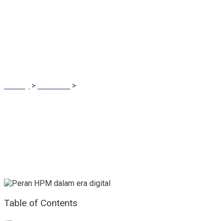
Perusahaan
Modern?
Bisnizy
>
Business
>
Mengapa Human Performance
Management Penting bagi Perusahaan Modern?
Table of Contents