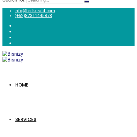
info@hrdkreatif.com
(+62)82311445878
HOME
SERVICES