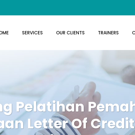
OME
SERVICES
OUR CLIENTS
TRAINERS
C
ing Pelatihan Pem
n Letter Of Credi