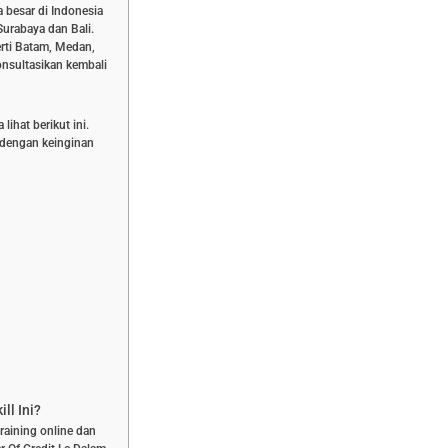
a besar di Indonesia
Surabaya dan Bali.
rti Batam, Medan,
nsultasikan kembali
ihat berikut ini.
n dengan keinginan
ll Ini?
training online dan