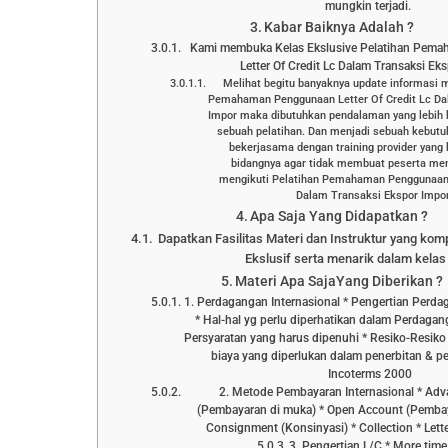
mungkin terjadi.
Kabar Baiknya Adalah ?
Kami membuka Kelas Ekslusive Pelatihan Pem
Letter Of Credit Lc Dalam Transaksi Ek
Melihat begitu banyaknya update informasi 
Pemahaman Penggunaan Letter Of Credit Lc Da
Impor maka dibutuhkan pendalaman yang lebih 
sebuah pelatihan. Dan menjadi sebuah kebutu
bekerjasama dengan training provider yang
bidangnya agar tidak membuat peserta men
mengikuti Pelatihan Pemahaman Penggunaan L
Dalam Transaksi Ekspor Impor 
Apa Saja Yang Didapatkan ?
Dapatkan Fasilitas Materi dan Instruktur yang kom
Ekslusif serta menarik dalam kelas 
Materi Apa SajaYang Diberikan ?
1. Perdagangan Internasional * Pengertian Perda
* Hal-hal yg perlu diperhatikan dalam Perdagang
Persyaratan yang harus dipenuhi * Resiko-Resiko 
biaya yang diperlukan dalam penerbitan & p
Incoterms 2000
2. Metode Pembayaran Internasional * Ad
(Pembayaran di muka) * Open Account (Pemba
Consignment (Konsinyasi) * Collection * Lette
3. Pengertian L/C * More tim