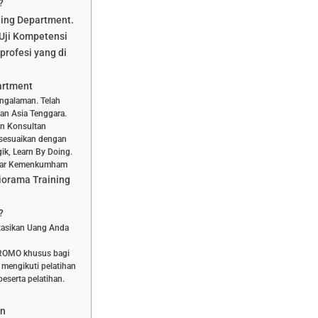
?
ning Department.
Uji Kompetensi
profesi yang di
artment
engalaman. Telah
dan Asia Tenggara.
dan Konsultan
isesuaikan dengan
ik, Learn By Doing.
aftar Kemenkumham
iorama Training
?
stasikan Uang Anda
PROMO khusus bagi
 mengikuti pelatihan
eserta pelatihan.
an