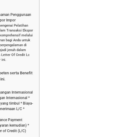
ahaman Penggunaan
spor Impor
mengenai Pelatihan
lam Transaksi Ekspor
komprehensif melalui
han bagi Anda untuk
 berpengalaman di
jadi jenuh dalam
etter Of Credit Lc
ini.
peten serta Benefit
ini.
gangan Internasional
an Internasional *
yang timbul * Biaya-
enerimaan L/C *
vance Payment
yaran kemudian) *
r of Credit (L/C)
e