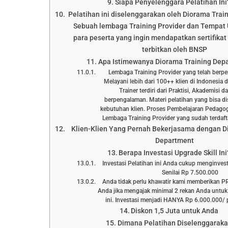
Siapa Penyelenggara Pelatihan Ini
Pelatihan ini diselenggarakan oleh Diorama Trai
Sebuah lembaga Training Provider dan Tempat 
para peserta yang ingin mendapatkan sertifikat 
terbitkan oleh BNSP
Apa Istimewanya Diorama Training Dep
Lembaga Training Provider yang telah berp
Melayani lebih dari 100++ klien di Indonesia 
Trainer terdiri dari Praktisi, Akademisi 
berpengalaman. Materi pelatihan yang bisa d
kebutuhan klien. Proses Pembelajaran Pedagog
Lembaga Training Provider yang sudah terd
Klien-Klien Yang Pernah Bekerjasama dengan D
Department
Berapa Investasi Upgrade Skill Ini
Investasi Pelatihan ini Anda cukup menginve
Senilai Rp 7.500.000
Anda tidak perlu khawatir kami memberikan 
Anda jika mengajak minimal 2 rekan Anda untuk
ini. Investasi menjadi HANYA Rp 6.000.000/ p
Diskon 1,5 Juta untuk Anda
Dimana Pelatihan Diselenggarak