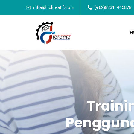
info@hrdkreatif.com
(+62)82311445878
H
Train
Penggunaa