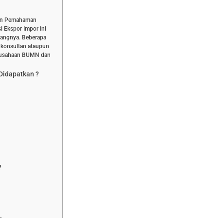
ihan Pemahaman
i Ekspor Impor ini
dangnya. Beberapa
i konsultan ataupun
erusahaan BUMN dan
 Didapatkan ?
?