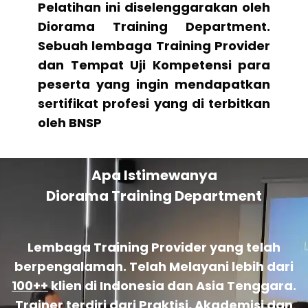
Pelatihan ini diselenggarakan oleh
Diorama Training Department.
Sebuah lembaga Training Provider
dan Tempat Uji Kompetensi para
peserta yang ingin mendapatkan
sertifikat profesi yang di terbitkan
oleh BNSP
Apa Istimewanya
Diorama Training Department
Lembaga Training Provider yang telah
berpengalaman. Telah Melayani lebih dari
100++
klien di Indonesia dan Asia Tenggara.
Trainer terdiri dari Praktisi, Akademisi dan