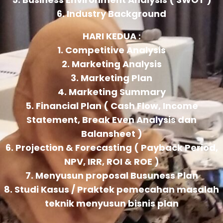
6. Industry Background
HARI KEDUA :
1. Competitive Analysis
2. Marketing Analysis
3. Marketing Plan
4. Marketing Summary
5. Financial Plan ( Cash Flow, Income
Statement, Break Even Analysis dan
Balansheet )
6. Projection & Forecasting ( Payback Period,
NPV, IRR, ROI & ROE )
7. Menyusun proposal Busuness Plan
8. Studi Kasus / Praktek pemecahan masalah
teknik menyusun bisnis plan