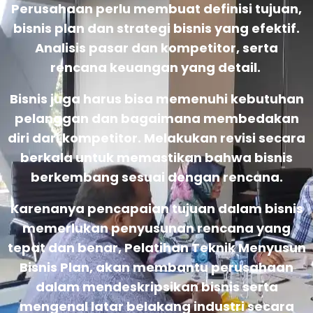
Perusahaan perlu membuat definisi tujuan,
bisnis plan dan strategi bisnis yang efektif.
Analisis pasar dan kompetitor, serta
rencana keuangan yang detail.
Bisnis juga harus bisa memenuhi kebutuhan
pelanggan dan bagaimana membedakan
diri dari kompetitor. Melakukan revisi secara
berkala untuk memastikan bahwa bisnis
berkembang sesuai dengan rencana.
Karenanya pencapaian tujuan dalam bisnis
memerlukan penyusunan rencana yang
tepat dan benar, Pelatihan Teknik Menyusun
Bisnis Plan, akan membantu perusahaan
dalam mendeskripsikan bisnis serta
mengenal latar belakang industri secara