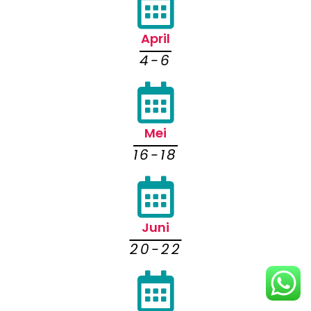
April
4-6
Mei
16-18
Juni
20-22