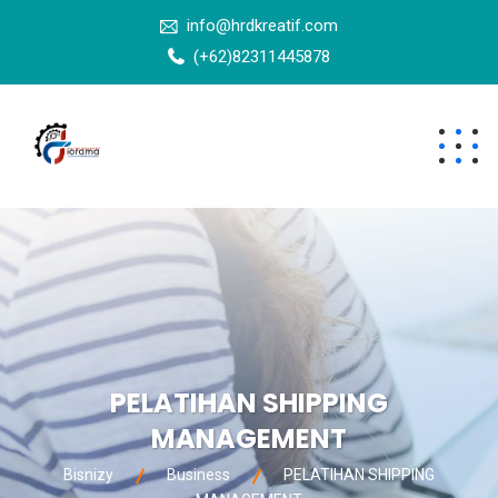
info@hrdkreatif.com
(+62)82311445878
PELATIHAN SHIPPING
MANAGEMENT
Bisnizy
Business
PELATIHAN SHIPPING