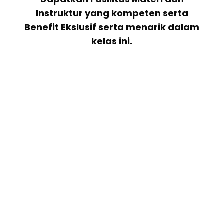
Instruktur yang kompeten serta
Benefit Ekslusif serta menarik dalam
kelas ini.
Materi Apa SajaYang Diberikan ?
1. The Power Of Public Speaking
2. Persiapan Dalam Public Speaking
3. Mengenali Audience Public Speaking
4. Komunikasi dalam Public Speaking
(PR/MC atau Pidato)
5. Penampilan Diri Yang Elegant Dalam