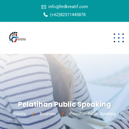
info@hrdkreatif.com
(+62)82311445878
Pelatihan Public Speaking
Bisnizy
Business
Pelatihan Public Speaking