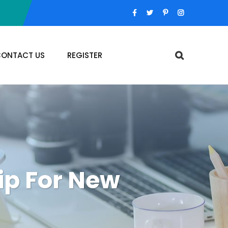
ONTACT US
REGISTER
ip For New