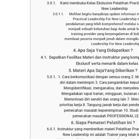
Kami membuka Kelas Ekslusive Pelatihan Practi
New Leadership
Melihat begitu banyaknya update informasi 
Practical Leadership For New Leadership
pendalaman yang lebih komprehensif melalui s
menjadi sebuah kebutuhan bagi Anda untuk 
training provider yang berpengalaman di bi
membuat peserta menjadi jenuh dalam mengikut
Leadership For New Leadership
Apa Saja Yang Didapatkan ?
Dapatkan Fasilitas Materi dan Instruktur yang kom
Ekslusif serta menarik dalam kelas 
Materi Apa SajaYang Diberikan ?
1. Cara berkomunikasi dengan semua orang 2. M
diri dalam memimpin 3. Cara pengambilan keput
Mengidentifikasi, menganalisa, dan menyeles
Mengadakan rapat harian, mingguan, bulanan 
Memotivasi diri sendiri dan orang lain 7. Me
prioritas kerja 8. Tangung jawab kerja dan pende
pemecahan masalah kepemimpinan 10. Studi 
pemecahan masalah PROFESSIONAL L
Siapa Pemateri Pelatihan Ini ?
Instruktur yang memberikan materi Pelatihan Prac
New Leadership ini adalah Trainer yang telah