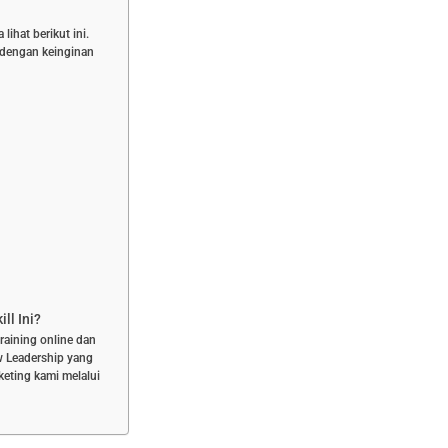
ihat berikut ini.
n dengan keinginan
ll Ini?
training online dan
ew Leadership yang
keting kami melalui