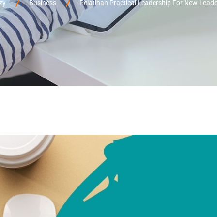
zy
Business
Pelatihan Practical Leadership For New Leade