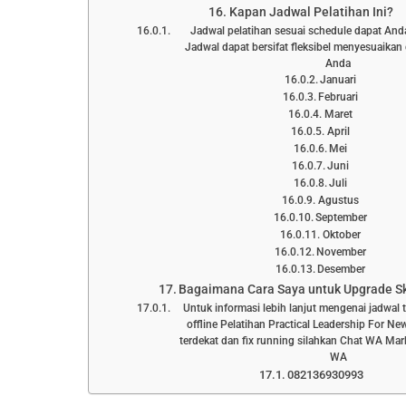
Kapan Jadwal Pelatihan Ini?
Jadwal pelatihan sesuai schedule dapat Anda l
Jadwal dapat bersifat fleksibel menyesuaika
Anda
Januari
Februari
Maret
April
Mei
Juni
Juli
Agustus
September
Oktober
November
Desember
Bagaimana Cara Saya untuk Upgrade Ski
Untuk informasi lebih lanjut mengenai jadwal 
offline Pelatihan Practical Leadership For N
terdekat dan fix running silahkan Chat WA Mar
WA
082136930993