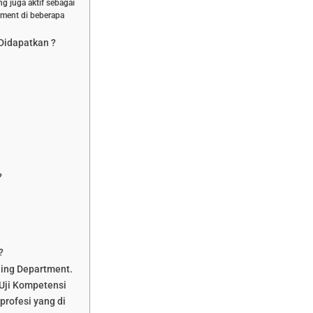
g juga aktif sebagai
ment di beberapa
 Didapatkan ?
?
?
ning Department.
Uji Kompetensi
profesi yang di