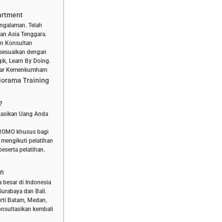
artment
engalaman. Telah
dan Asia Tenggara.
dan Konsultan
isesuaikan dengan
ik, Learn By Doing.
aftar Kemenkumham
iorama Training
?
stasikan Uang Anda
PROMO khusus bagi
 mengikuti pelatihan
eserta pelatihan.
an
a besar di Indonesia
Surabaya dan Bali.
rti Batam, Medan,
nsultasikan kembali