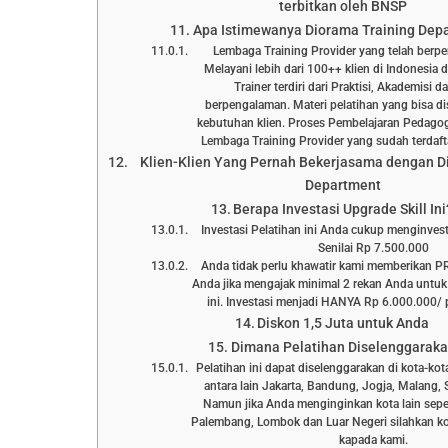
terbitkan oleh BNSP
Apa Istimewanya Diorama Training Dep
Lembaga Training Provider yang telah berp
Melayani lebih dari 100++ klien di Indonesia 
Trainer terdiri dari Praktisi, Akademisi 
berpengalaman. Materi pelatihan yang bisa d
kebutuhan klien. Proses Pembelajaran Pedagog
Lembaga Training Provider yang sudah terd
Klien-Klien Yang Pernah Bekerjasama dengan D
Department
Berapa Investasi Upgrade Skill Ini
Investasi Pelatihan ini Anda cukup menginve
Senilai Rp 7.500.000
Anda tidak perlu khawatir kami memberikan 
Anda jika mengajak minimal 2 rekan Anda untuk
ini. Investasi menjadi HANYA Rp 6.000.000/ p
Diskon 1,5 Juta untuk Anda
Dimana Pelatihan Diselenggarak
Pelatihan ini dapat diselenggarakan di kota-kot
antara lain Jakarta, Bandung, Jogja, Malang, 
Namun jika Anda menginginkan kota lain sepe
Palembang, Lombok dan Luar Negeri silahkan ko
kapada kami.