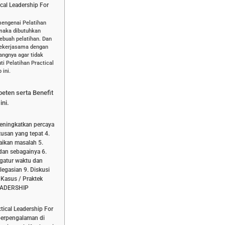
cal Leadership For
mengenai Pelatihan
 maka dibutuhkan
ebuah pelatihan. Dan
bekerjasama dengan
dangnya agar tidak
i Pelatihan Practical
 ini.
peten serta Benefit
ini.
eningkatkan percaya
usan yang tepat 4.
aikan masalah 5.
dan sebagainya 6.
ngatur waktu dan
legasian 9. Diskusi
Kasus / Praktek
EADERSHIP
tical Leadership For
 berpengalaman di