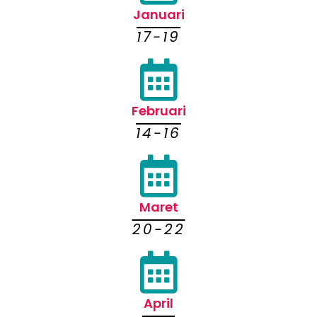
Januari
17-19
Februari
14-16
Maret
20-22
April