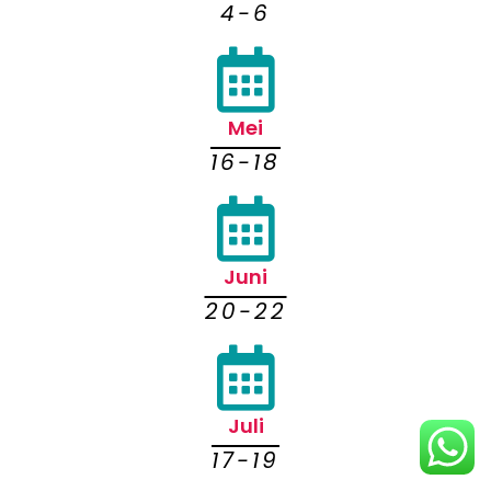
4-6
Mei
16-18
Juni
20-22
Juli
17-19