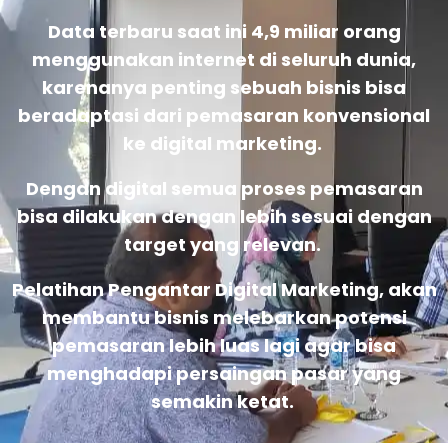
Data terbaru saat ini 4,9 miliar orang
menggunakan internet di seluruh dunia,
karenanya penting sebuah bisnis bisa
beradaptasi dari pemasaran konvensional
ke digital marketing.
Dengan digital semua proses pemasaran
bisa dilakukan dengan lebih sesuai dengan
target yang relevan.
Pelatihan Pengantar Digital Marketing, akan
membantu bisnis melebarkan potensi
pemasaran lebih luas lagi agar bisa
menghadapi persaingan pasar yang
semakin ketat.