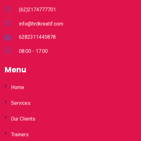
(62)2174777701
info@hrdkreatif.com
6282311445878
08:00 - 17:00
Menu
Home
Services
Our Clients
Trainers