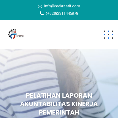
info@hrdkreatif.com
(+62)82311445878
PELATIHAN LAPORAN
AKUNTABILITAS KINERJA
PEMERINTAH