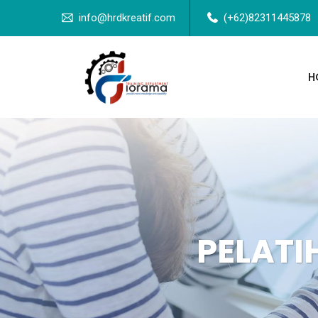
info@hrdkreatif.com
(+62)82311445878
H
PELATI