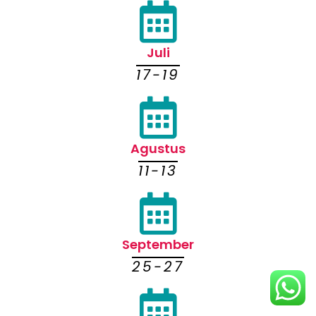
Juli
17-19
Agustus
11-13
September
25-27