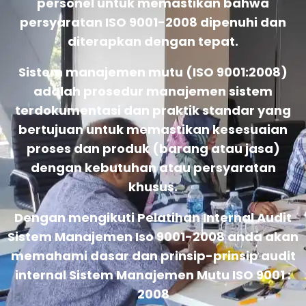
personel untuk memastikan bahwa
persyaratan ISO 9001-2008 dipenuhi dan
diterapkan dengan tepat.
Sistem manajemen mutu (ISO 9001:2008)
adalah prosedur manajemen sistem
terdokumentasi dan praktik standar yang
bertujuan untuk memastikan kesesuaian
proses dan produk (barang atau jasa)
dengan kebutuhan atau persyaratan
khusus.
Dengan mengikuti Pelatihan Internal Audit
Sistem Manajemen Iso 9001-2008 anda akan
memahami dasar dan prinsip-prinsip audit
internal Sistem Manajemen Mutu ISO 9001 :
2008