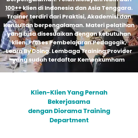
100++
klien di Indonesia dan Asia Tenggara.
Trainer terdiri dari Praktisi, Akademisi dan
Konsultan berpengalaman. Materi pelatihan
yang bisa disesuaikan dengan kebutuhan
klien. Proses Pembelajaran Pedagogik,
Learn By Doing. Lembaga Training Provider
yang sudah terdaftar Kemenkumham
Klien-Klien Yang Pernah
Bekerjasama
dengan Diorama Training
Department