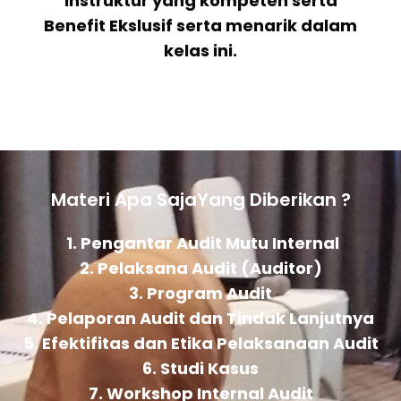
Instruktur yang kompeten serta
Benefit Ekslusif serta menarik dalam
kelas ini.
Materi Apa SajaYang Diberikan ?
1. Pengantar Audit Mutu Internal
2. Pelaksana Audit (Auditor)
3. Program Audit
4. Pelaporan Audit dan Tindak Lanjutnya
5. Efektifitas dan Etika Pelaksanaan Audit
6. Studi Kasus
7. Workshop Internal Audit