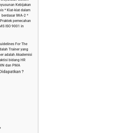
nyusunan Kebijakan
s * Kiat-kiat dalam
berdasar IWA-2 *
/ Praktek pemecahan
QMS ISO 9001 in
uidelines For The
dalah Trainer yang
ner adalah Akademisi
aktisi bidang HR
UMN dan PMA
 Didapatkan ?
?