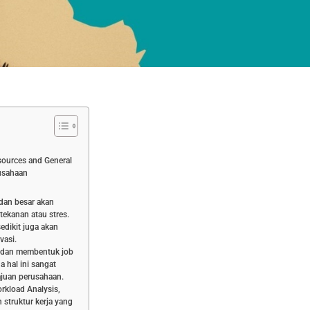
ources and General
rusahaan
dan besar akan
ekanan atau stres.
edikit juga akan
vasi.
a dan membentuk job
a hal ini sangat
ajuan perusahaan.
rkload Analysis,
struktur kerja yang