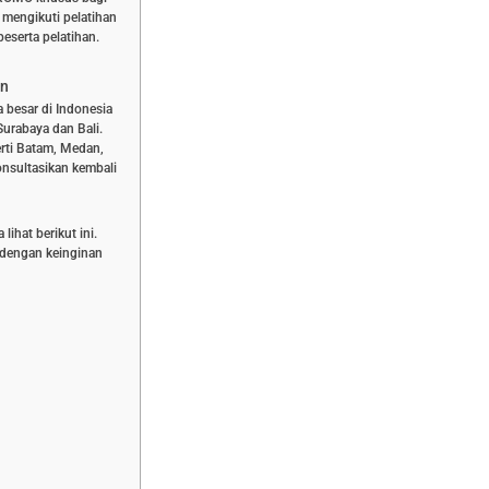
 mengikuti pelatihan
eserta pelatihan.
an
a besar di Indonesia
Surabaya dan Bali.
rti Batam, Medan,
nsultasikan kembali
ihat berikut ini.
n dengan keinginan