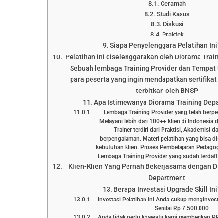
Ceramah
Studi Kasus
Diskusi
Praktek
Siapa Penyelenggara Pelatihan Ini
Pelatihan ini diselenggarakan oleh Diorama Trai
Sebuah lembaga Training Provider dan Tempat 
para peserta yang ingin mendapatkan sertifikat 
terbitkan oleh BNSP
Apa Istimewanya Diorama Training Dep
Lembaga Training Provider yang telah berp
Melayani lebih dari 100++ klien di Indonesia 
Trainer terdiri dari Praktisi, Akademisi 
berpengalaman. Materi pelatihan yang bisa d
kebutuhan klien. Proses Pembelajaran Pedagog
Lembaga Training Provider yang sudah terd
Klien-Klien Yang Pernah Bekerjasama dengan D
Department
Berapa Investasi Upgrade Skill Ini
Investasi Pelatihan ini Anda cukup menginve
Senilai Rp 7.500.000
Anda tidak perlu khawatir kami memberikan 