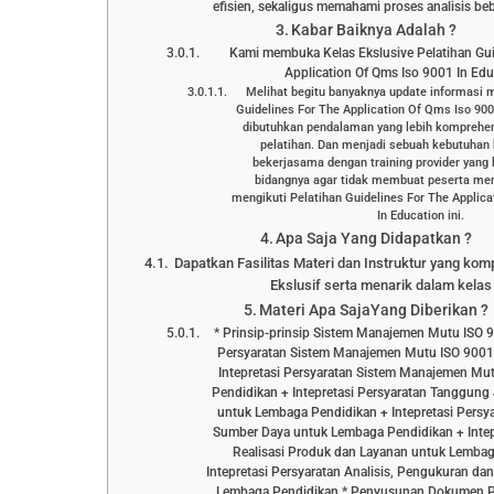
efisien, sekaligus memahami proses analisis be
Kabar Baiknya Adalah ?
Kami membuka Kelas Ekslusive Pelatihan Gui
Application Of Qms Iso 9001 In Edu
Melihat begitu banyaknya update informasi 
Guidelines For The Application Of Qms Iso 90
dibutuhkan pendalaman yang lebih komprehen
pelatihan. Dan menjadi sebuah kebutuhan
bekerjasama dengan training provider yang
bidangnya agar tidak membuat peserta men
mengikuti Pelatihan Guidelines For The Applic
In Education ini.
Apa Saja Yang Didapatkan ?
Dapatkan Fasilitas Materi dan Instruktur yang kom
Ekslusif serta menarik dalam kelas 
Materi Apa SajaYang Diberikan ?
* Prinsip-prinsip Sistem Manajemen Mutu ISO
Persyaratan Sistem Manajemen Mutu ISO 9001
Intepretasi Persyaratan Sistem Manajemen M
Pendidikan + Intepretasi Persyaratan Tanggu
untuk Lembaga Pendidikan + Intepretasi Pers
Sumber Daya untuk Lembaga Pendidikan + Intep
Realisasi Produk dan Layanan untuk Lembag
Intepretasi Persyaratan Analisis, Pengukuran da
Lembaga Pendidikan * Penyusunan Dokumen Pe