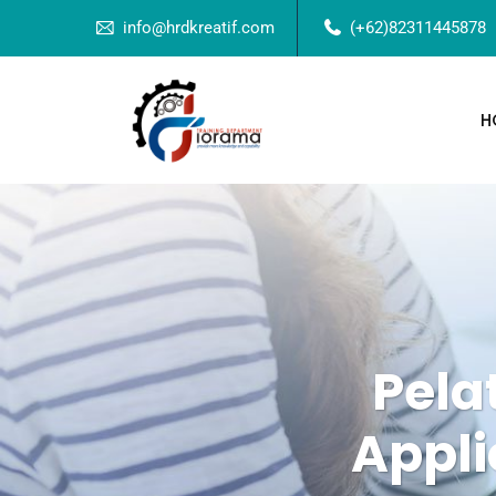
info@hrdkreatif.com
(+62)82311445878
H
Pela
Appli