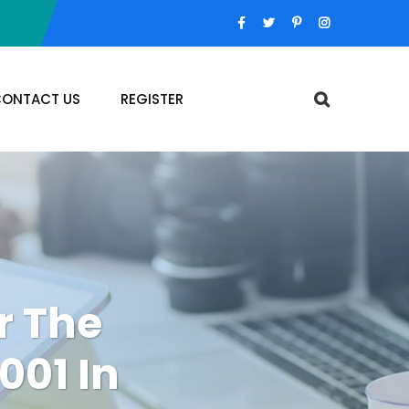
ONTACT US
REGISTER
r The
001 In