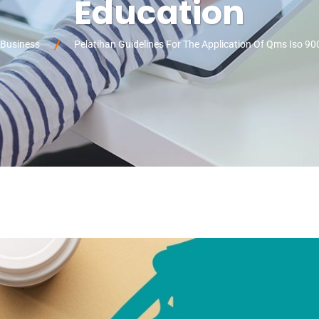
Education
Business
Pelatihan Guidelines For The Application Of Qms Iso 90