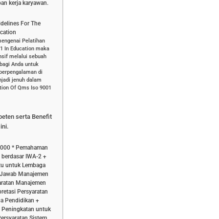
ban kerja karyawan.
delines For The
cation
mengenai Pelatihan
01 In Education maka
sif melalui sebuah
 bagi Anda untuk
 berpengalaman di
jadi jenuh dalam
ation Of Qms Iso 9001
peten serta Benefit
ini.
 9000 * Pemahaman
 berdasar IWA-2 +
utu untuk Lembaga
ng Jawab Manajemen
yaratan Manajemen
retasi Persyaratan
a Pendidikan +
n Peningkatan untuk
rsyaratan Sistem