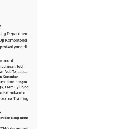
?
ning Department.
Uji Kompetensi
profesi yang di
artment
engalaman. Telah
dan Asia Tenggara.
dan Konsultan
isesuaikan dengan
ik, Learn By Doing.
aftar Kemenkumham
iorama Training
?
stasikan Uang Anda
PROMO khusus bagi