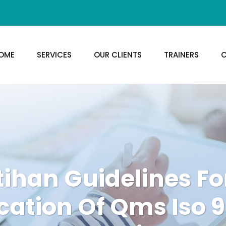
OME
SERVICES
OUR CLIENTS
TRAINERS
C
tihan Guidelines Fo
cation Of Qms Iso 9