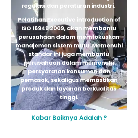
regulasi dan peraturan industri.
Pelatihan Executive introduction of
ISO 16949 2009, akan membantu
perusahaan dalam memfokuskan
manajemen sistem mutu. Memenuhi
standar ini juga membantu
perusahaan dalam memenuhi
persyaratan konsumen dan
pemasok, sekaligus memastikan
produk dan layanan berkualitas
tinggi.
Kabar Baiknya Adalah ?