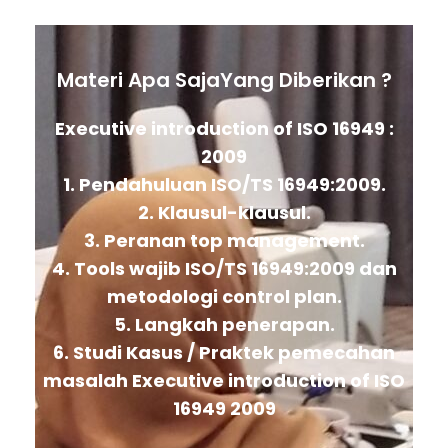
Materi Apa SajaYang Diberikan ?
Executive introduction of ISO 16949 :
2009
1. Pendahuluan ISO/TS 16949:2009.
2. Klausul-klausul.
3. Peranan top management.
4. Tools wajib ISO/TS 16949:2009 dan
metodologi control plan.
5. Langkah penerapan.
6. Studi Kasus / Praktek pemecahan
masalah Executive introduction of ISO
16949 2009