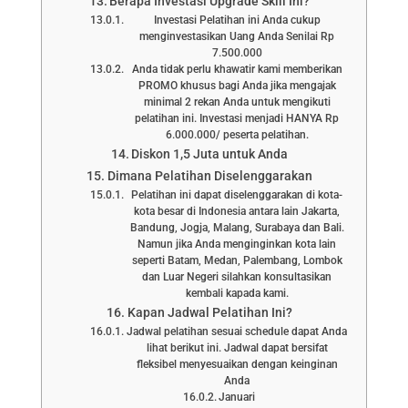
Berapa Investasi Upgrade Skill Ini?
Investasi Pelatihan ini Anda cukup
menginvestasikan Uang Anda Senilai Rp
7.500.000
Anda tidak perlu khawatir kami memberikan
PROMO khusus bagi Anda jika mengajak
minimal 2 rekan Anda untuk mengikuti
pelatihan ini. Investasi menjadi HANYA Rp
6.000.000/ peserta pelatihan.
Diskon 1,5 Juta untuk Anda
Dimana Pelatihan Diselenggarakan
Pelatihan ini dapat diselenggarakan di kota-
kota besar di Indonesia antara lain Jakarta,
Bandung, Jogja, Malang, Surabaya dan Bali.
Namun jika Anda menginginkan kota lain
seperti Batam, Medan, Palembang, Lombok
dan Luar Negeri silahkan konsultasikan
kembali kapada kami.
Kapan Jadwal Pelatihan Ini?
Jadwal pelatihan sesuai schedule dapat Anda
lihat berikut ini. Jadwal dapat bersifat
fleksibel menyesuaikan dengan keinginan
Anda
Januari