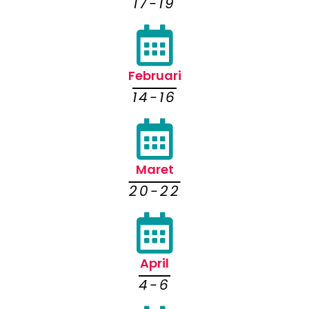
17-19
Februari
14-16
Maret
20-22
April
4-6