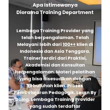
Apa Istimewanya
Diorama Training Department
Lembaga Training Provider yang
telah berpengalaman. Telah
Melayani lebih dari
100++
klien di
Indonesia dan Asia Tenggara.
Trainer terdiri dari Praktisi,
Akademisi dan Konsultan
berpengalaman. Materi pelatihan
yang bisa disesuaikan dengan
kebutuhan klien. Proses
Pembelajaran Pedagogik, Learn By
Doing. Lembaga Training Provider
yang sudah terdaftar