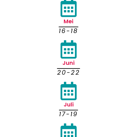
Mei
16-18
Juni
20-22
Juli
17-19