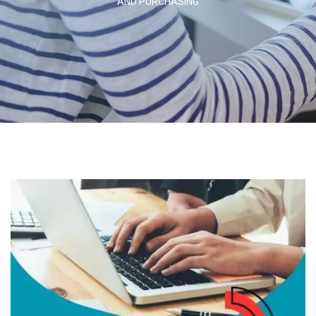
AND PURCHASING