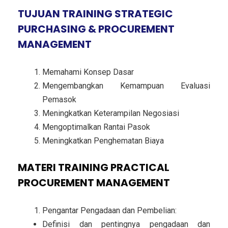
TUJUAN TRAINING STRATEGIC
PURCHASING & PROCUREMENT
MANAGEMENT
Memahami Konsep Dasar
Mengembangkan Kemampuan Evaluasi
Pemasok
Meningkatkan Keterampilan Negosiasi
Mengoptimalkan Rantai Pasok
Meningkatkan Penghematan Biaya
MATERI TRAINING PRACTICAL
PROCUREMENT MANAGEMENT
Pengantar Pengadaan dan Pembelian:
Definisi dan pentingnya pengadaan dan