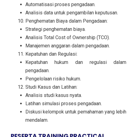
Automatisasi proses pengadaan.
Analisis data untuk pengambilan keputusan.
Penghematan Biaya dalam Pengadaan:
Strategi penghematan biaya.
Analisis Total Cost of Ownership (TCO).
Manajemen anggaran dalam pengadaan.
Kepatuhan dan Regulasi:
Kepatuhan hukum dan regulasi dalam
pengadaan.
Pengelolaan risiko hukum.
Studi Kasus dan Latihan:
Analisis studi kasus nyata.
Latihan simulasi proses pengadaan.
Diskusi kelompok untuk pemahaman yang lebih
mendalam.
PESERTA TRAINING PRACTICAL