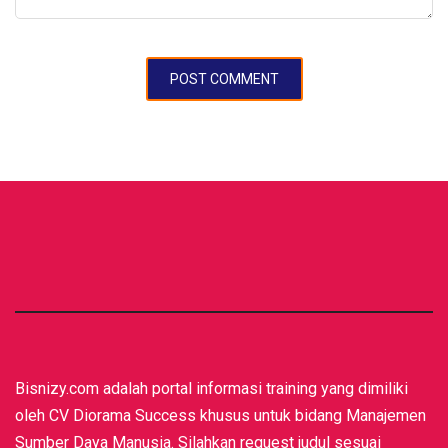
Bisnizy.com adalah portal informasi training yang dimiliki
oleh CV Diorama Success khusus untuk bidang Manajemen
Sumber Daya Manusia. Silahkan request judul sesuai