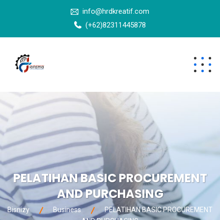
info@hrdkreatif.com
(+62)82311445878
PELATIHAN BASIC PROCUREMENT
AND PURCHASING
Bisnizy
Business
PELATIHAN BASIC PROCUREMENT