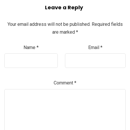
Leave a Reply
Your email address will not be published.
Required fields
are marked
*
Name
*
Email
*
Comment
*