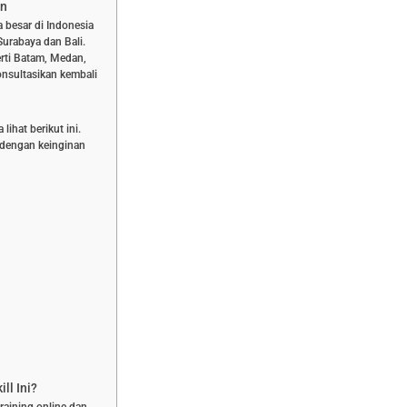
an
a besar di Indonesia
Surabaya dan Bali.
rti Batam, Medan,
nsultasikan kembali
ihat berikut ini.
n dengan keinginan
ll Ini?
training online dan