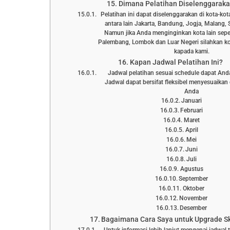
Dimana Pelatihan Diselenggarak
Pelatihan ini dapat diselenggarakan di kota-kot
antara lain Jakarta, Bandung, Jogja, Malang, 
Namun jika Anda menginginkan kota lain sepe
Palembang, Lombok dan Luar Negeri silahkan ko
kapada kami.
Kapan Jadwal Pelatihan Ini?
Jadwal pelatihan sesuai schedule dapat Anda l
Jadwal dapat bersifat fleksibel menyesuaika
Anda
Januari
Februari
Maret
April
Mei
Juni
Juli
Agustus
September
Oktober
November
Desember
Bagaimana Cara Saya untuk Upgrade Ski
Untuk informasi lebih lanjut mengenai jadwal 