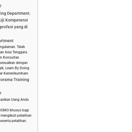
?
ning Department.
Uji Kompetensi
profesi yang di
artment
engalaman. Telah
dan Asia Tenggara.
dan Konsultan
isesuaikan dengan
ik, Learn By Doing.
aftar Kemenkumham
iorama Training
?
stasikan Uang Anda
PROMO khusus bagi
 mengikuti pelatihan
eserta pelatihan.