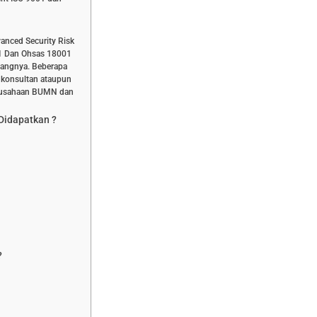
anced Security Risk
1 Dan Ohsas 18001
dangnya. Beberapa
i konsultan ataupun
erusahaan BUMN dan
 Didapatkan ?
?