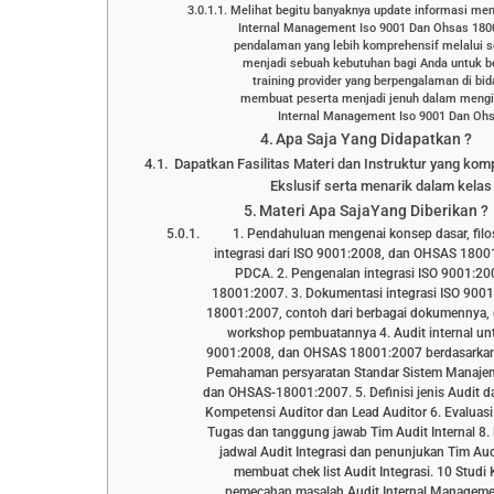
Melihat begitu banyaknya update informasi men
Internal Management Iso 9001 Dan Ohsas 18
pendalaman yang lebih komprehensif melalui s
menjadi sebuah kebutuhan bagi Anda untuk 
training provider yang berpengalaman di bi
membuat peserta menjadi jenuh dalam mengik
Internal Management Iso 9001 Dan Ohs
Apa Saja Yang Didapatkan ?
Dapatkan Fasilitas Materi dan Instruktur yang kom
Ekslusif serta menarik dalam kelas 
Materi Apa SajaYang Diberikan ?
1. Pendahuluan mengenai konsep dasar, filos
integrasi dari ISO 9001:2008, dan OHSAS 18001
PDCA. 2. Pengenalan integrasi ISO 9001:2
18001:2007. 3. Dokumentasi integrasi ISO 90
18001:2007, contoh dari berbagai dokumennya, 
workshop pembuatannya 4. Audit internal unt
9001:2008, dan OHSAS 18001:2007 berdasarkan
Pemahaman persyaratan Standar Sistem Manaje
dan OHSAS-18001:2007. 5. Definisi jenis Audit d
Kompetensi Auditor dan Lead Auditor 6. Evaluasi
Tugas dan tanggung jawab Tim Audit Internal 8
jadwal Audit Integrasi dan penunjukan Tim Audi
membuat chek list Audit Integrasi. 10 Studi 
pemecahan masalah Audit Internal Manageme