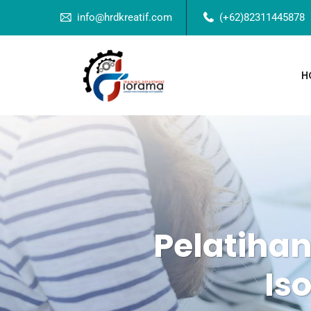
info@hrdkreatif.com
(+62)82311445878
H
Pelatiha
Is