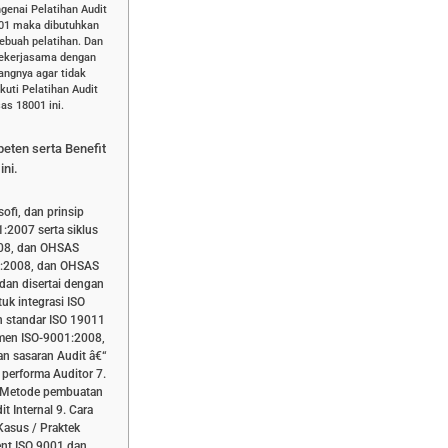
genai Pelatihan Audit
001 maka dibutuhkan
ebuah pelatihan. Dan
bekerjasama dengan
dangnya agar tidak
uti Pelatihan Audit
as 18001 ini.
peten serta Benefit
ini.
ofi, dan prinsip
:2007 serta siklus
008, dan OHSAS
01:2008, dan OHSAS
dan disertai dengan
uk integrasi ISO
 standar ISO 19011
men ISO-9001:2008,
an sasaran Audit â€“
 performa Auditor 7.
. Metode pembuatan
t Internal 9. Cara
Kasus / Praktek
nt ISO 9001 dan