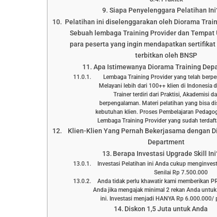
Siapa Penyelenggara Pelatihan Ini
Pelatihan ini diselenggarakan oleh Diorama Trai
Sebuah lembaga Training Provider dan Tempat 
para peserta yang ingin mendapatkan sertifikat 
terbitkan oleh BNSP
Apa Istimewanya Diorama Training Dep
Lembaga Training Provider yang telah berp
Melayani lebih dari 100++ klien di Indonesia 
Trainer terdiri dari Praktisi, Akademisi 
berpengalaman. Materi pelatihan yang bisa d
kebutuhan klien. Proses Pembelajaran Pedagog
Lembaga Training Provider yang sudah terd
Klien-Klien Yang Pernah Bekerjasama dengan D
Department
Berapa Investasi Upgrade Skill Ini
Investasi Pelatihan ini Anda cukup menginve
Senilai Rp 7.500.000
Anda tidak perlu khawatir kami memberikan 
Anda jika mengajak minimal 2 rekan Anda untuk
ini. Investasi menjadi HANYA Rp 6.000.000/ p
Diskon 1,5 Juta untuk Anda