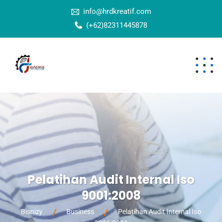
info@hrdkreatif.com
(+62)82311445878
Pelatihan Audit Internal Iso
9001:2008
Bisnizy
Business
Pelatihan Audit Internal Iso