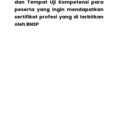
dan Tempat Uji Kompetensi para
peserta yang ingin mendapatkan
sertifikat profesi yang di terbitkan
oleh BNSP
Apa Istimewanya
Diorama Training Department
Lembaga Training Provider yang
telah berpengalaman. Telah
Melayani lebih dari
100++
klien di
Indonesia dan Asia Tenggara.
Trainer terdiri dari Praktisi,
Akademisi dan Konsultan
berpengalaman. Materi pelatihan