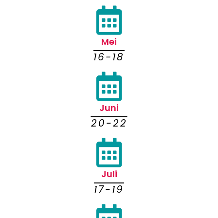
Mei
16-18
Juni
20-22
Juli
17-19