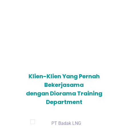
yang bisa disesuaikan dengan
kebutuhan klien. Proses
Pembelajaran Pedagogik, Learn By
Doing. Lembaga Training Provider
yang sudah terdaftar
Kemenkumham
Klien-Klien Yang Pernah
Bekerjasama
dengan Diorama Training
Department