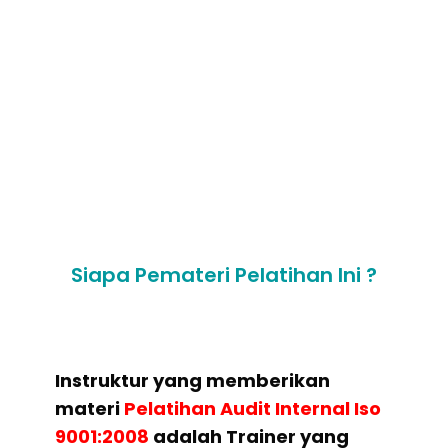
7. Bagaimana penyampaian laporan
audit internal
8.Studi Kasus / Praktek pemecahan
masalah audit internal iso 9001:2008
Siapa Pemateri Pelatihan Ini ?
Instruktur yang memberikan
materi
Pelatihan
Audit Internal Iso
9001:2008
adalah Trainer yang