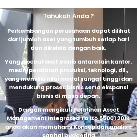
Tahukah Anda ?
Perkembangan perusahaan dapat dilihat
dari jumlah aset yang tumbuh setiap hari
dan dikelola dengan baik.
Yang disebut aset bisnis antara lain kantor,
mesin/peralatan produksi, teknologi, dll.,
yang memiliki nilai modal sangat tinggi dan
mendukung proses bisnis serta ekspansi
bisnis di masa depan.
Dengan mengikuti Pelatihan Asset
Management Integrated To Iso 55001 2014
anda akan memahami Konsep dan analisis
capital budgeting