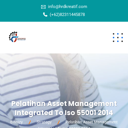
info@hrdkreatif.com
(+62)82311445878
Pelatihan Asset Management
Integrated To Iso 55001 2014
Bisnizy
Strategy
Pelatihan Asset Management