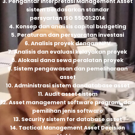
3. Pengantar Interpretasi Management Asset
sistem berdasarkan standar
persyartan ISO 55001:2014
4. Konsep dan analisis capital budgeting
5. Peraturan dan persyaratan investasi
6. Analisis proyek dengan NPV
7. Analisis dan evaluasi kelayakan proyek
8. Alokasi dana sewa peralatan proyek
9. Sistem pengawasan dan pemeliharaan
asset
10. Administrasi sistem dandatabase asset
11. Audit asset sistem
12. Asset management software program, dan
pemilihan jenis software
13. Security sistem for database asset
14. Tactical Management Asset Decision