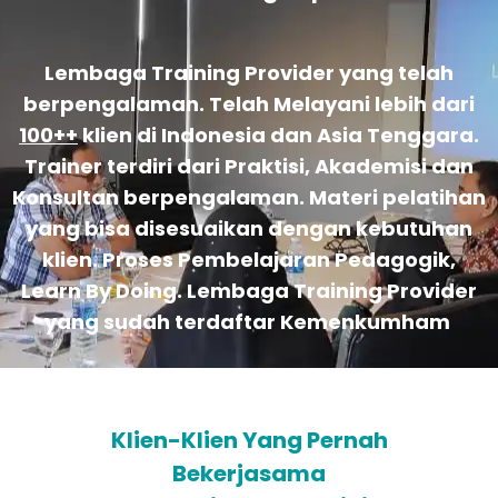
Lembaga Training Provider yang telah
berpengalaman. Telah Melayani lebih dari
100++
klien di Indonesia dan Asia Tenggara.
Trainer terdiri dari Praktisi, Akademisi dan
Konsultan berpengalaman. Materi pelatihan
yang bisa disesuaikan dengan kebutuhan
klien. Proses Pembelajaran Pedagogik,
Learn By Doing. Lembaga Training Provider
yang sudah terdaftar Kemenkumham
Klien-Klien Yang Pernah
Bekerjasama