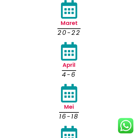
Maret
20-22
April
4-6
Mei
16-18