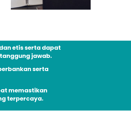
an etis serta dapat
rtanggung jawab.
perbankan serta
apat memastikan
g terpercaya.