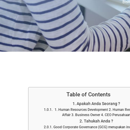
Bisn
Table of Contents
Apakah Anda Seorang ?
1. Human Resources Development 2. Human Res
Affair 3. Business Owner 4. CEO Perusahaa
Tahukah Anda ?
Good Corporate Governance (GCG) merupakan indi