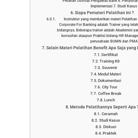
Peranan Otoritas Pengawas Bank 6. Penyunan
Implementasi 7. Studi Kasus
Siapa Pemateri Pelatihan Ini ?
Instruktur yang memberikan materi Pelatiha
Corporate For Banking adalah Trainer yang tela
bidangnya. Beberapa trainer adalah Akademisi yan
konsultan ataupun Praktisi bidang HR Manage
perusahaan BUMN dan PMA
Selain Materi Pelatihan Benefit Apa Saja yang
Sertifikat
Training Kit
Souvenir
Modul Materi
Dokumentasi
City Tour
Coffee Break
Lunch
Metode Pelatihannya Seperti Apa 
Ceramah
Studi Kasus
Diskusi
Praktek