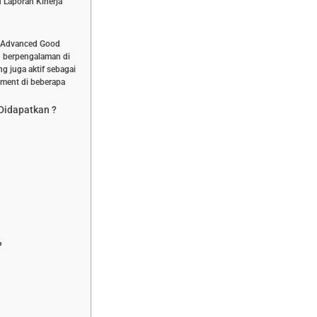
 Laporan Kinerja
n Advanced Good
h berpengalaman di
g juga aktif sebagai
ment di beberapa
 Didapatkan ?
?