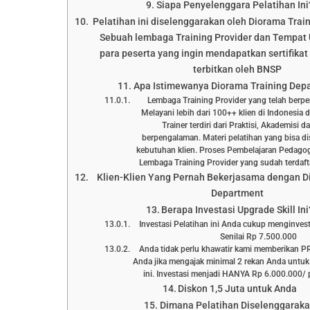
Siapa Penyelenggara Pelatihan Ini
Pelatihan ini diselenggarakan oleh Diorama Trai
Sebuah lembaga Training Provider dan Tempat 
para peserta yang ingin mendapatkan sertifikat 
terbitkan oleh BNSP
Apa Istimewanya Diorama Training Dep
Lembaga Training Provider yang telah berp
Melayani lebih dari 100++ klien di Indonesia 
Trainer terdiri dari Praktisi, Akademisi 
berpengalaman. Materi pelatihan yang bisa d
kebutuhan klien. Proses Pembelajaran Pedagog
Lembaga Training Provider yang sudah terd
Klien-Klien Yang Pernah Bekerjasama dengan D
Department
Berapa Investasi Upgrade Skill Ini
Investasi Pelatihan ini Anda cukup menginve
Senilai Rp 7.500.000
Anda tidak perlu khawatir kami memberikan 
Anda jika mengajak minimal 2 rekan Anda untuk
ini. Investasi menjadi HANYA Rp 6.000.000/ p
Diskon 1,5 Juta untuk Anda
Dimana Pelatihan Diselenggarak