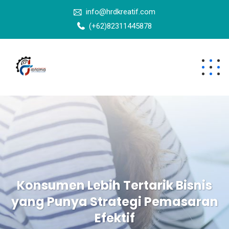
info@hrdkreatif.com
(+62)82311445878
Konsumen Lebih Tertarik Bisnis
yang Punya Strategi Pemasaran
Efektif